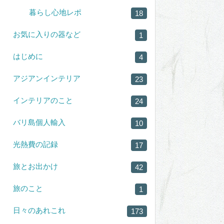
暮らし心地レポ
18
お気に入りの器など
1
はじめに
4
アジアンインテリア
23
インテリアのこと
24
バリ島個人輸入
10
光熱費の記録
17
旅とお出かけ
42
旅のこと
1
日々のあれこれ
173