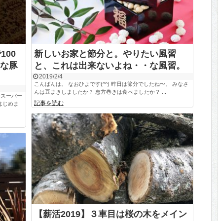
100
新しいお家と節分と。やりたい風習
な豚
と、これは出来ないよね・・な風習。
2019/2/4
こんばんは。 なおひよです(^^) 昨日は節分でしたね〜。 みなさ
んは豆まきしましたか？ 恵方巻きは食べましたか？ ...
天スーパー
記事を読む
はじめま
【薪活2019】３車目は桜の木をメイン