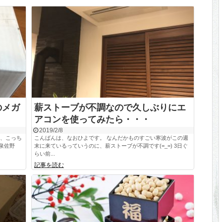
のメガ
薪ストーブが不調なので久しぶりにエ
アコンを使ってみたら・・・
2019/2/8
に、こっち
こんばんは、なおひよです。 なんだかものすごい寒波がこの週
泉佐野
末に来ているっていうのに、薪ストーブが不調です(=_=) 3日ぐ
らい前...
記事を読む