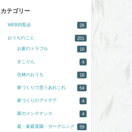
カテゴリー
WEB内覧会
26
おうちのこと
201
お家のトラブル
16
きこりん
4
住林のおうち
18
家づくりで思うあれこれ
54
家づくりのアイデア
4
家のメンテナンス
4
庭・家庭菜園・ガーデニング
59