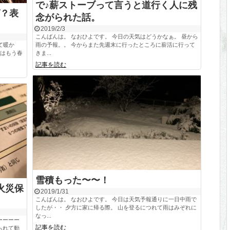
で♪薪ストーブって言うと道行く人に残
？表
念がられた話。
2019/2/3
こんばんは。 なおひよです。 今日の天気はどうかなぁ。 昼から
て暖か
雨の予報。。 今からまた先週末に行ったところに薪活に行って
ではもう春
きま...
記事を読む
雪積もった〜〜！
火災保
2019/1/31
こんばんは。 なおひよです。 今日は天気予報通りに一日中雨で
したが・・ 夕方に家に帰る際。 山を登るにつれて雨はみぞれに
なっ...
ーーーー
記事を読む
られて動