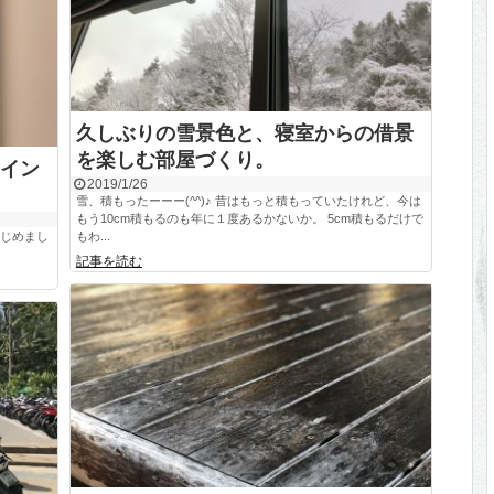
久しぶりの雪景色と、寝室からの借景
を楽しむ部屋づくり。
イン
2019/1/26
雪、積もったーーー(^^)♪ 昔はもっと積もっていたけれど、今は
もう10cm積もるのも年に１度あるかないか。 5cm積もるだけで
はじめまし
もわ...
記事を読む