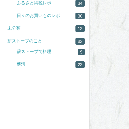
ふるさと納税レポ
34
日々のお買いものレポ
30
未分類
13
薪ストーブのこと
92
薪ストーブで料理
9
薪活
23