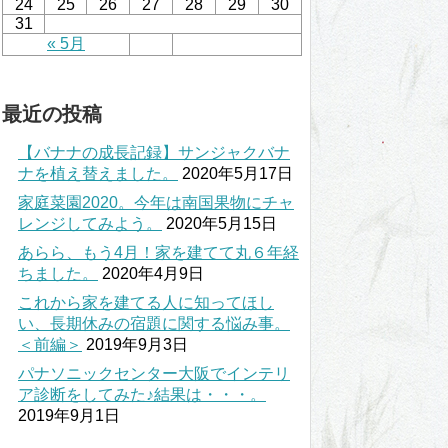
24
25
26
27
28
29
30
31
« 5月
最近の投稿
【バナナの成長記録】サンジャクバナ
ナを植え替えました。
2020年5月17日
家庭菜園2020。今年は南国果物にチャ
レンジしてみよう。
2020年5月15日
あらら、もう4月！家を建てて丸６年経
ちました。
2020年4月9日
これから家を建てる人に知ってほし
い、長期休みの宿題に関する悩み事。
＜前編＞
2019年9月3日
パナソニックセンター大阪でインテリ
ア診断をしてみた♪結果は・・・。
2019年9月1日