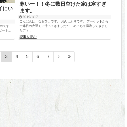
寒いー！！冬に数日空けた家は寒すぎ
イにい
ます。
2019/1/17
こんばんは、なおひよです。 お久しぶりです。 プーケットから
なのです
一昨日の夜遅くに帰ってきました〜。 めっちゃ満喫してきまし
ート...
た(^^) ...
記事を読む
3
4
5
6
7