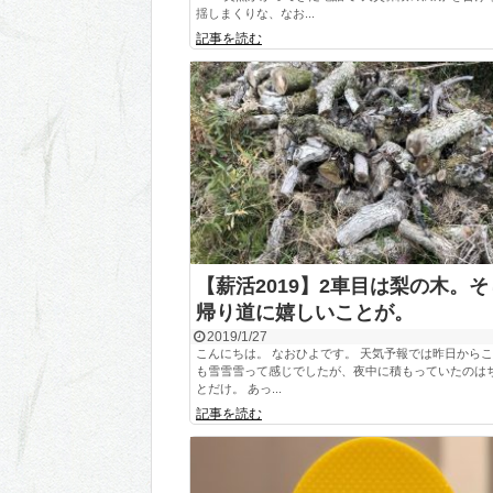
揺しまくりな、なお...
記事を読む
【薪活2019】2車目は梨の木。
帰り道に嬉しいことが。
2019/1/27
こんにちは。 なおひよです。 天気予報では昨日から
も雪雪雪って感じでしたが、夜中に積もっていたのは
とだけ。 あっ...
記事を読む