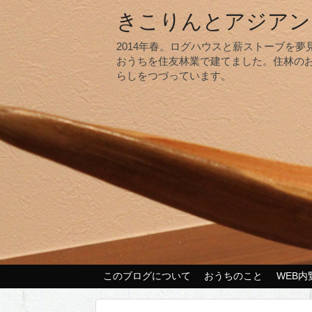
きこりんとアジアン
2014年春。ログハウスと薪ストーブを
おうちを住友林業で建てました。住林の
らしをつづっています。
このブログについて
おうちのこと
WEB内