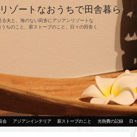
リゾートなおうちで田舎暮らし
夢見る夫と、海のない田舎にアジアンリゾートな
おうちのこと、薪ストーブのこと、日々の田舎く
覧会
アジアンインテリア
薪ストーブのこと
光熱費の記録
日