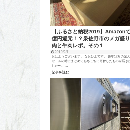
【ふるさと納税2019】Amazonで
億円還元！？泉佐野市のメガ盛り
肉と牛肉レポ。その１
2019/2/7
おはようございます。 なおひよです。 去年12月の楽
セールの時にまとめてあちこちに寄付したものが届き
した〜。 ...
記事を読む