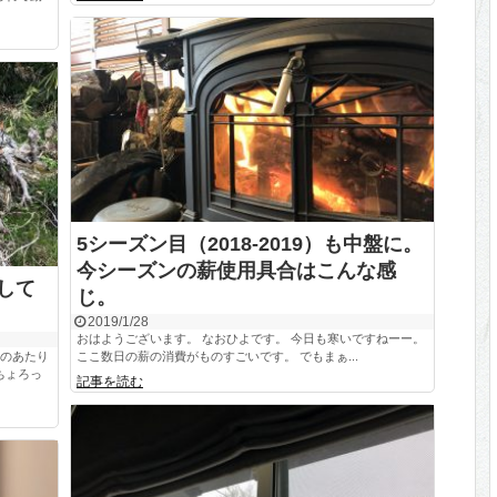
5シーズン目（2018-2019）も中盤に。
今シーズンの薪使用具合はこんな感
そして
じ。
2019/1/28
おはようございます。 なおひよです。 今日も寒いですねーー。
このあたり
ここ数日の薪の消費がものすごいです。 でもまぁ...
ちょろっ
記事を読む