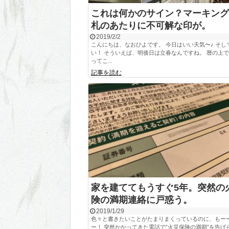
これは何かのサイン？マーキング
札のあたりに不可解な印が。
2019/2/2
こんにちは、なおひよです。 今日はいい天気〜♪ そし
い！ そういえば、明後日は立春なんですね。 暦の上
ってこ...
記事を読む
家を建ててもうすぐ5年。突然の
険の満期連絡に戸惑う。
2019/1/29
色々と書きたいことがたまりまくっているのに、もー
ー！ 突然かかってきた電話で”火災保険の満期”を告げ