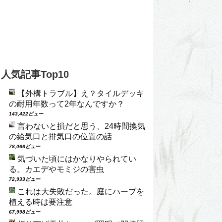
人気記事Top10
【外構トラブル】え？タイルデッキ
の耐用年数って2年なんですか？
143,422ビュー
言わないと損だと思う、24時間換気
の給気口と排気口の位置の話
78,066ビュー
気づいた頃にはかなりやられてい
る。カエデやモミジの害虫
72,933ビュー
これは大失敗だった。庭にハーブを
植える時は要注意
67,998ビュー