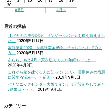
23
24
25
26
27
28
29
30
« 8月
4月 »
最近の投稿
【バナナの成長記録】サンジャクバナナを植え替えまし
た。
2020年5月17日
家庭菜園2020。今年は南国果物にチャレンジしてみよ
う。
2020年5月15日
あらら、もう4月！家を建てて丸６年経ちました。
2020年4月9日
これから家を建てる人に知ってほしい、長期休みの宿題
に関する悩み事。＜前編＞
2019年9月3日
パナソニックセンター大阪でインテリア診断をしてみた
♪結果は・・・。
2019年9月1日
カテゴリー