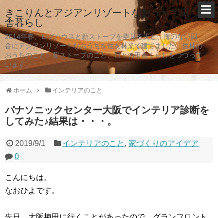
きこりんとアジアンリゾートなおうちで田
舎暮らし
2014年春。ログハウスと薪ストーブを夢見る夫と、海のない田
舎にアジアンリゾートなおうちを住友林業で建てました。住林の
おうちのこと、薪ストーブのこと、日々の田舎くらしをつづって
います。
ホーム
インテリアのこと
パナソニックセンター大阪でインテリア診断を
してみた♪結果は・・・。
2019/9/1
インテリアのこと
,
家づくりのアイデア
0
こんにちは。
なおひよです。
先日、大阪梅田に行くことがあったので、グランフロント