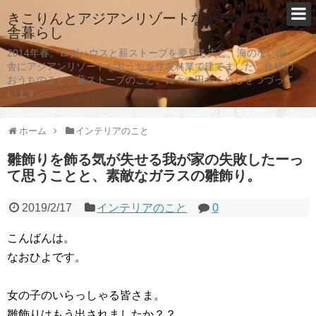
きこりんとアジアンリゾートなおうちで田
舎暮らし
2014年春。ログハウスと薪ストーブを夢見る夫と、海のない田
舎にアジアンリゾートなおうちを住友林業で建てました。住林の
おうちのこと、薪ストーブのこと、日々の田舎くらしをつづって
います。
ホーム
インテリアのこと
雛飾りを飾る気が失せる我が家の失敗したーっ
て思うことと、素敵なガラスの雛飾り。
2019/2/17
インテリアのこと
0
こんばんは。
なおひよです。
女の子のいらっしゃる皆さま。
雛飾りはもう出されましたか？？