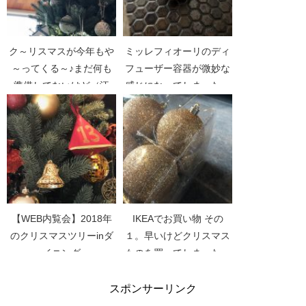
ク～リスマスが今年もや
ミッレフィオーリのディ
～ってくる～♪まだ何も
フューザー容器が微妙な
準備してないけど（汗
感じになってしまった。
【WEB内覧会】2018年
IKEAでお買い物 その
のクリスマスツリーinダ
１。早いけどクリスマス
イニング
ものを買ってしまった。
スポンサーリンク