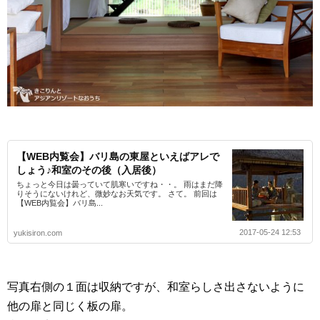
【WEB内覧会】バリ島の東屋といえばアレで
しょう♪和室のその後（入居後）
ちょっと今日は曇っていて肌寒いですね・・。 雨はまだ降
りそうにないけれど、微妙なお天気です。 さて。 前回は
【WEB内覧会】バリ島...
2017-05-24 12:53
yukisiron.com
写真右側の１面は収納ですが、和室らしさ出さないように
他の扉と同じく板の扉。