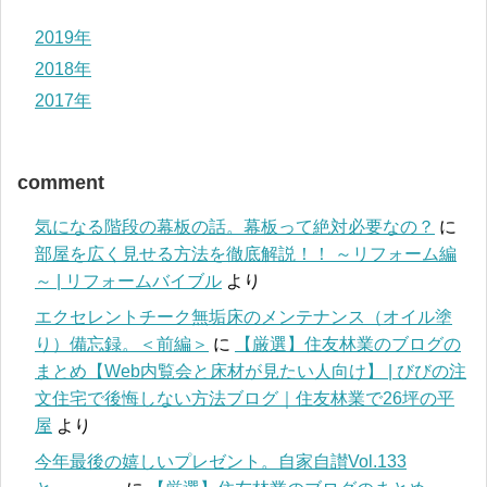
2019年
2018年
2017年
comment
気になる階段の幕板の話。幕板って絶対必要なの？
に
部屋を広く見せる方法を徹底解説！！ ～リフォーム編
～ | リフォームバイブル
より
エクセレントチーク無垢床のメンテナンス（オイル塗
り）備忘録。＜前編＞
に
【厳選】住友林業のブログの
まとめ【Web内覧会と床材が見たい人向け】 | びびの注
文住宅で後悔しない方法ブログ｜住友林業で26坪の平
屋
より
今年最後の嬉しいプレゼント。自家自讃Vol.133