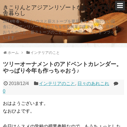
きこりんとアジアンリゾートなおうちで田
舎暮らし
2014年春。ログハウスと薪ストーブを夢見る夫と、海のない田
舎にアジアンリゾートなおうちを住友林業で建てました。住林の
おうちのこと、薪ストーブのこと、日々の田舎くらしをつづって
います。
ホーム
インテリアのこと
ツリーオーナメントのアドベントカレンダー。
やっぱり今年も作っちゃおう♪
2018/12/4
インテリアのこと
,
日々のあれこれ
0
おはようございます。
なおひよです。
今日はムスメの学校の授業参観なので、もうちょっとした