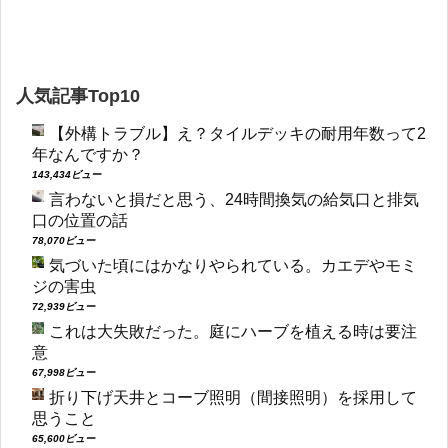
人気記事Top10
【外構トラブル】え？タイルデッキの耐用年数って2
年なんですか？
143,434ビュー
言わないと損だと思う、24時間換気の給気口と排気
口の位置の話
78,070ビュー
気づいた頃にはかなりやられている。カエデやモミ
ジの害虫
72,939ビュー
これは大失敗だった。庭にハーブを植える時は要注
意
67,998ビュー
折り下げ天井とコーブ照明（間接照明）を採用して
思うこと
65,600ビュー