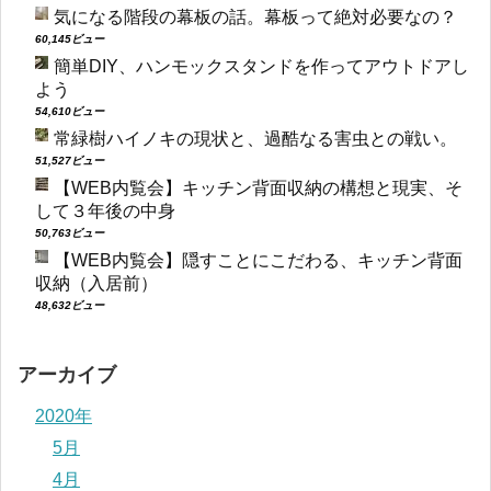
気になる階段の幕板の話。幕板って絶対必要なの？
60,145ビュー
簡単DIY、ハンモックスタンドを作ってアウトドアし
よう
54,610ビュー
常緑樹ハイノキの現状と、過酷なる害虫との戦い。
51,527ビュー
【WEB内覧会】キッチン背面収納の構想と現実、そ
して３年後の中身
50,763ビュー
【WEB内覧会】隠すことにこだわる、キッチン背面
収納（入居前）
48,632ビュー
アーカイブ
2020年
5月
4月