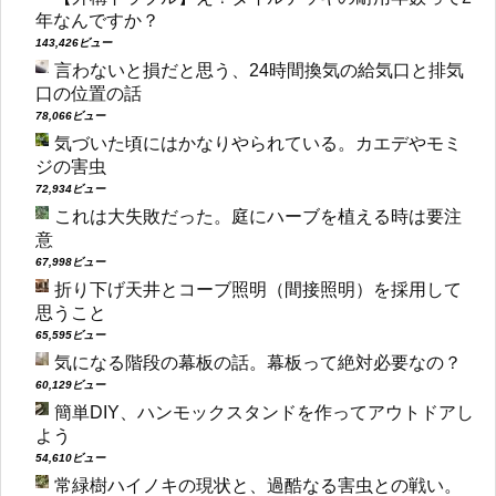
年なんですか？
143,426ビュー
言わないと損だと思う、24時間換気の給気口と排気
口の位置の話
78,066ビュー
気づいた頃にはかなりやられている。カエデやモミ
ジの害虫
72,934ビュー
これは大失敗だった。庭にハーブを植える時は要注
意
67,998ビュー
折り下げ天井とコーブ照明（間接照明）を採用して
思うこと
65,595ビュー
気になる階段の幕板の話。幕板って絶対必要なの？
60,129ビュー
簡単DIY、ハンモックスタンドを作ってアウトドアし
よう
54,610ビュー
常緑樹ハイノキの現状と、過酷なる害虫との戦い。