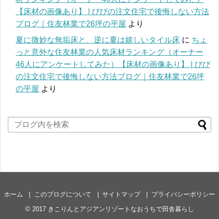
【床材の画像あり】 | びびの注文住宅で後悔しない方法
ブログ｜住友林業で26坪の平屋
より
夏に微妙な無垢床と、逆に夏は嬉しいタイル床
に
ちょ
っと意外な住友林業の人気床材ランキング（オーナー
46人にアンケートしてみた）【床材の画像あり】 | びび
の注文住宅で後悔しない方法ブログ｜住友林業で26坪
の平屋
より
ホーム
このブログについて
サイトマップ
プライバシーポリシー
© 2017
きこりんとアジアンリゾートなおうちで田舎暮らし