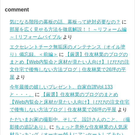
comment
気になる階段の幕板の話。幕板って絶対必要なの？
に
部屋を広く見せる方法を徹底解説！！ ～リフォーム編
～ | リフォームバイブル
より
エクセレントチーク無垢床のメンテナンス（オイル塗
り）備忘録。＜前編＞
に
【厳選】住友林業のブログの
まとめ【Web内覧会と床材が見たい人向け】 | びびの注
文住宅で後悔しない方法ブログ｜住友林業で26坪の平
屋
より
今年最後の嬉しいプレゼント。自家自讃Vol.133
と・・・。
に
【厳選】住友林業のブログのまとめ
【Web内覧会と床材が見たい人向け】 | びびの注文住宅
で後悔しない方法ブログ｜住友林業で26坪の平屋
より
ただいまお家の撮影中。そして、設計さんのこと。（撮
影後の追記あり）
に
ちょっと意外な住友林業の人気床
材ランキング（オーナー46人にアンケートしてみた）