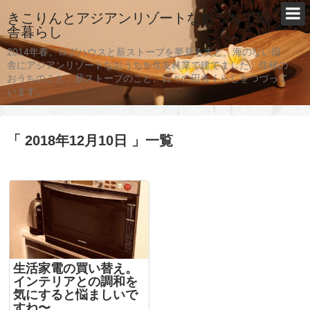
きこりんとアジアンリゾートなおうちで田
舎暮らし
2014年春。ログハウスと薪ストーブを夢見る夫と、海のない田
舎にアジアンリゾートなおうちを住友林業で建てました。住林の
おうちのこと、薪ストーブのこと、日々の田舎くらしをつづって
います。
「 2018年12月10日 」一覧
生活家電の買い替え。
インテリアとの調和を
気にすると悩ましいで
すね〜。