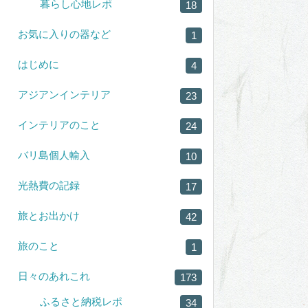
暮らし心地レポ
18
お気に入りの器など
1
はじめに
4
アジアンインテリア
23
インテリアのこと
24
バリ島個人輸入
10
光熱費の記録
17
旅とお出かけ
42
旅のこと
1
日々のあれこれ
173
ふるさと納税レポ
34