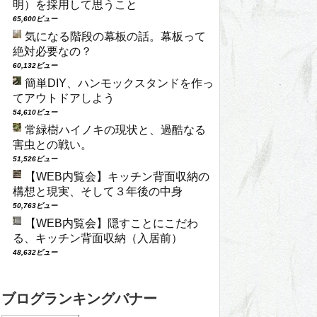
明）を採用して思うこと
65,600ビュー
気になる階段の幕板の話。幕板って
絶対必要なの？
60,132ビュー
簡単DIY、ハンモックスタンドを作っ
てアウトドアしよう
54,610ビュー
常緑樹ハイノキの現状と、過酷なる
害虫との戦い。
51,526ビュー
【WEB内覧会】キッチン背面収納の
構想と現実、そして３年後の中身
50,763ビュー
【WEB内覧会】隠すことにこだわ
る、キッチン背面収納（入居前）
48,632ビュー
ブログランキングバナー