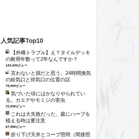
人気記事Top10
【外構トラブル】え？タイルデッキ
の耐用年数って2年なんですか？
143,434ビュー
言わないと損だと思う、24時間換気
の給気口と排気口の位置の話
78,069ビュー
気づいた頃にはかなりやられてい
る。カエデやモミジの害虫
72,938ビュー
これは大失敗だった。庭にハーブを
植える時は要注意
67,998ビュー
折り下げ天井とコーブ照明（間接照