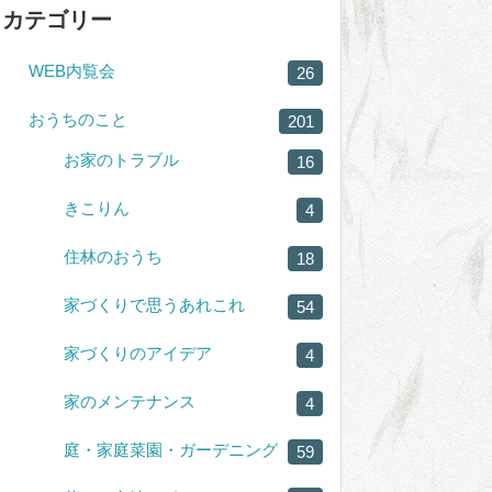
カテゴリー
WEB内覧会
26
おうちのこと
201
お家のトラブル
16
きこりん
4
住林のおうち
18
家づくりで思うあれこれ
54
家づくりのアイデア
4
家のメンテナンス
4
庭・家庭菜園・ガーデニング
59