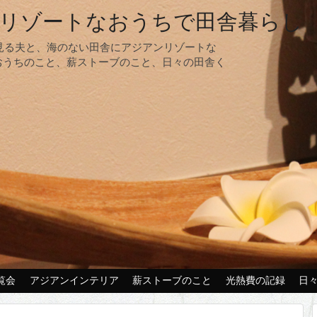
リゾートなおうちで田舎暮らし
夢見る夫と、海のない田舎にアジアンリゾートな
おうちのこと、薪ストーブのこと、日々の田舎く
覧会
アジアンインテリア
薪ストーブのこと
光熱費の記録
日