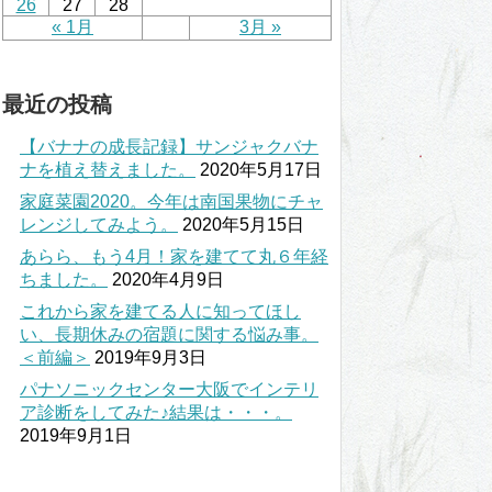
26
27
28
« 1月
3月 »
最近の投稿
【バナナの成長記録】サンジャクバナ
ナを植え替えました。
2020年5月17日
家庭菜園2020。今年は南国果物にチャ
レンジしてみよう。
2020年5月15日
あらら、もう4月！家を建てて丸６年経
ちました。
2020年4月9日
これから家を建てる人に知ってほし
い、長期休みの宿題に関する悩み事。
＜前編＞
2019年9月3日
パナソニックセンター大阪でインテリ
ア診断をしてみた♪結果は・・・。
2019年9月1日