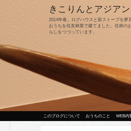
きこりんとアジアン
2014年春。ログハウスと薪ストーブを
おうちを住友林業で建てました。住林の
らしをつづっています。
このブログについて
おうちのこと
WEB内