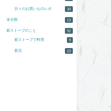
日々のお買いものレポ
30
未分類
13
薪ストーブのこと
92
薪ストーブで料理
9
薪活
23