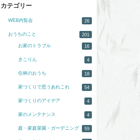
カテゴリー
WEB内覧会
26
おうちのこと
201
お家のトラブル
16
きこりん
4
住林のおうち
18
家づくりで思うあれこれ
54
家づくりのアイデア
4
家のメンテナンス
4
庭・家庭菜園・ガーデニング
59