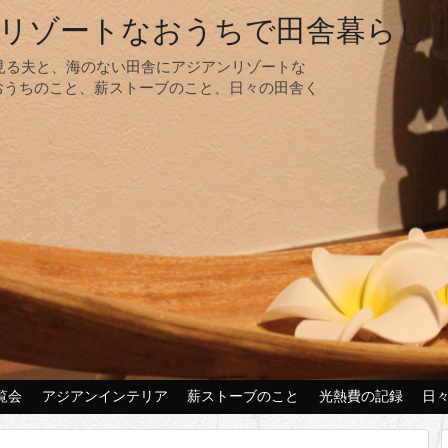
リゾートなおうちで田舎暮らし
夢見る夫と、海のない田舎にアジアンリゾートな
おうちのこと、薪ストーブのこと、日々の田舎く
覧会
アジアンインテリア
薪ストーブのこと
光熱費の記録
日