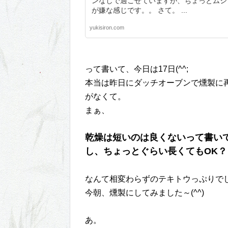
ンなしで過ごせていますが、ちょっとムシ
が嫌な感じです。。 さて。 ...
yukisiron.com
って書いて、今日は17日(^^;
本当は昨日にダッチオーブンで燻製に
がなくて。
まぁ、
乾燥は短いのは良くないって書い
し、ちょっとぐらい長くてもOK？
なんて相変わらずのテキトウっぷりで
今朝、燻製にしてみました～(^^)
あ。