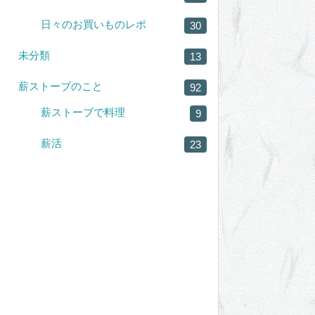
日々のお買いものレポ
30
未分類
13
薪ストーブのこと
92
薪ストーブで料理
9
薪活
23