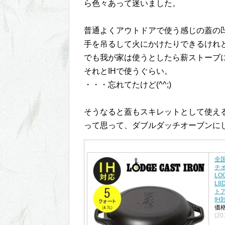
ら色々あって迷いました。
普通よくアウトドアで使う感じの蓋の
手を吊るして火にかけたりできるけれ
でも我が家は使うとしたら薪ストーブに
それとIHで使うぐらい。
・・・忘れてたけど(^^;)
そうなると蓋もスキレットとして使え
って思って、ダブルダッチオーブンにしま
全国
チオ
LOG
L8
ト
IH
価格
(20