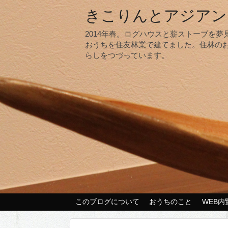
きこりんとアジアン
2014年春。ログハウスと薪ストーブを
おうちを住友林業で建てました。住林の
らしをつづっています。
このブログについて
おうちのこと
WEB内