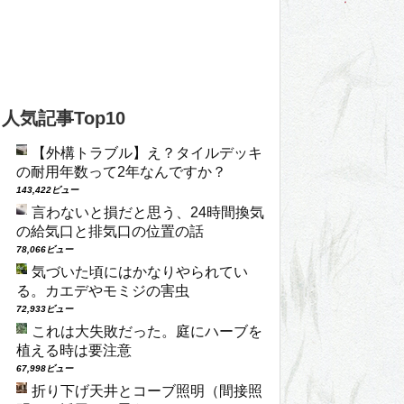
人気記事Top10
【外構トラブル】え？タイルデッキ
の耐用年数って2年なんですか？
143,422ビュー
言わないと損だと思う、24時間換気
の給気口と排気口の位置の話
78,066ビュー
気づいた頃にはかなりやられてい
る。カエデやモミジの害虫
72,933ビュー
これは大失敗だった。庭にハーブを
植える時は要注意
67,998ビュー
折り下げ天井とコーブ照明（間接照