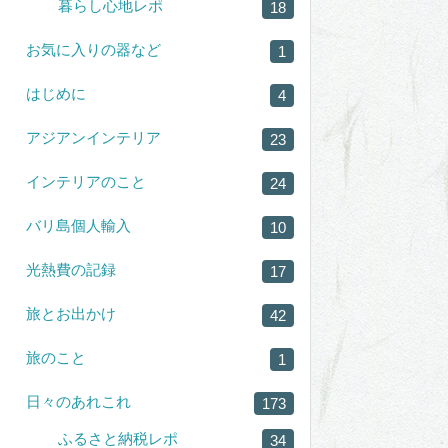
暮らし心地レポ
18
お気に入りの器など
1
はじめに
4
アジアンインテリア
23
インテリアのこと
24
バリ島個人輸入
10
光熱費の記録
17
旅とお出かけ
42
旅のこと
1
日々のあれこれ
173
ふるさと納税レポ
34