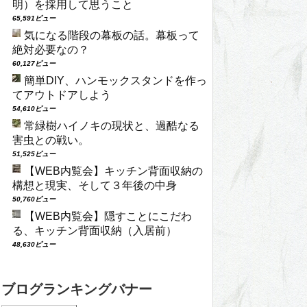
明）を採用して思うこと
65,591ビュー
気になる階段の幕板の話。幕板って
絶対必要なの？
60,127ビュー
簡単DIY、ハンモックスタンドを作っ
てアウトドアしよう
54,610ビュー
常緑樹ハイノキの現状と、過酷なる
害虫との戦い。
51,525ビュー
【WEB内覧会】キッチン背面収納の
構想と現実、そして３年後の中身
50,760ビュー
【WEB内覧会】隠すことにこだわ
る、キッチン背面収納（入居前）
48,630ビュー
ブログランキングバナー