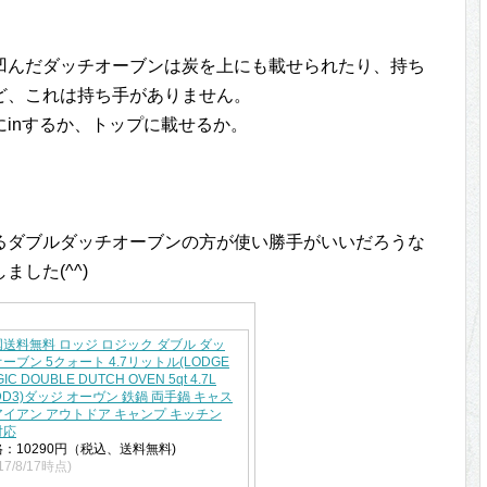
凹んだダッチオーブンは炭を上にも載せられたり、持ち
ど、これは持ち手がありません。
inするか、トップに載せるか。
るダブルダッチオーブンの方が使い勝手がいいだろうな
した(^^)
送料無料 ロッジ ロジック ダブル ダッ
ーブン 5クォート 4.7リットル(LODGE
IC DOUBLE DUTCH OVEN 5qt 4.7L
DD3)ダッジ オーヴン 鉄鍋 両手鍋 キャス
アイアン アウトドア キャンプ キッチン
対応
：10290円（税込、送料無料)
17/8/17時点)