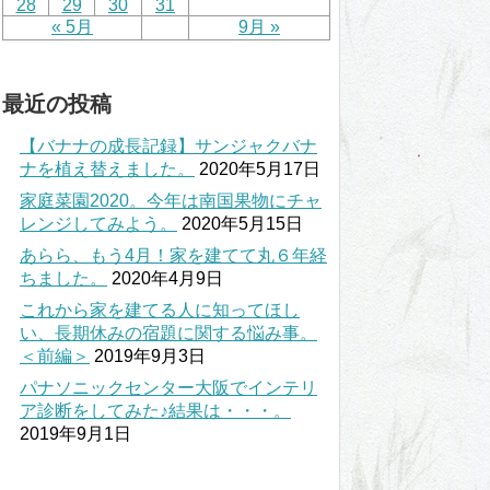
28
29
30
31
« 5月
9月 »
最近の投稿
【バナナの成長記録】サンジャクバナ
ナを植え替えました。
2020年5月17日
家庭菜園2020。今年は南国果物にチャ
レンジしてみよう。
2020年5月15日
あらら、もう4月！家を建てて丸６年経
ちました。
2020年4月9日
これから家を建てる人に知ってほし
い、長期休みの宿題に関する悩み事。
＜前編＞
2019年9月3日
パナソニックセンター大阪でインテリ
ア診断をしてみた♪結果は・・・。
2019年9月1日