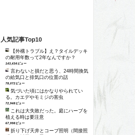
人気記事Top10
【外構トラブル】え？タイルデッキ
の耐用年数って2年なんですか？
143,434ビュー
言わないと損だと思う、24時間換気
の給気口と排気口の位置の話
78,072ビュー
気づいた頃にはかなりやられてい
る。カエデやモミジの害虫
72,948ビュー
これは大失敗だった。庭にハーブを
植える時は要注意
67,998ビュー
折り下げ天井とコーブ照明（間接照