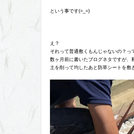
という事です(=_=)
え？
それって普通敷くもんじゃないの？っ
数ヶ月前に書いたブログネタですが、
土を削って均したあと防草シートを敷