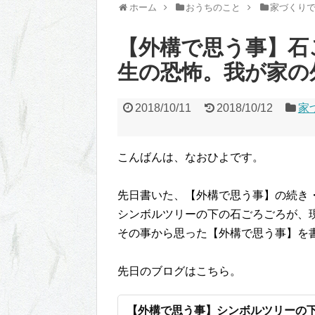
ホーム
おうちのこと
家づくり
【外構で思う事】石
生の恐怖。我が家の
2018/10/11
2018/10/12
家
こんばんは、なおひよです。
先日書いた、【外構で思う事】の続き
シンボルツリーの下の石ごろごろが、現
その事から思った【外構で思う事】を
先日のブログはこちら。
【外構で思う事】シンボルツリーの