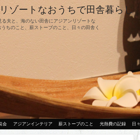
リゾートなおうちで田舎暮らし
夢見る夫と、海のない田舎にアジアンリゾートな
おうちのこと、薪ストーブのこと、日々の田舎く
覧会
アジアンインテリア
薪ストーブのこと
光熱費の記録
日