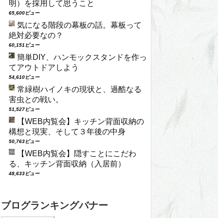
明）を採用して思うこと
65,600ビュー
気になる階段の幕板の話。幕板って
絶対必要なの？
60,151ビュー
簡単DIY、ハンモックスタンドを作っ
てアウトドアしよう
54,610ビュー
常緑樹ハイノキの現状と、過酷なる
害虫との戦い。
51,527ビュー
【WEB内覧会】キッチン背面収納の
構想と現実、そして３年後の中身
50,763ビュー
【WEB内覧会】隠すことにこだわ
る、キッチン背面収納（入居前）
48,633ビュー
ブログランキングバナー