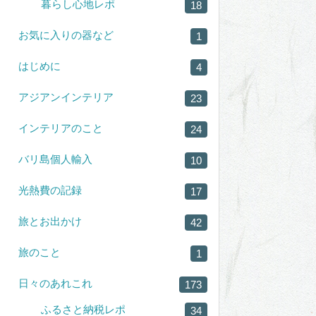
暮らし心地レポ
18
お気に入りの器など
1
はじめに
4
アジアンインテリア
23
インテリアのこと
24
バリ島個人輸入
10
光熱費の記録
17
旅とお出かけ
42
旅のこと
1
日々のあれこれ
173
ふるさと納税レポ
34