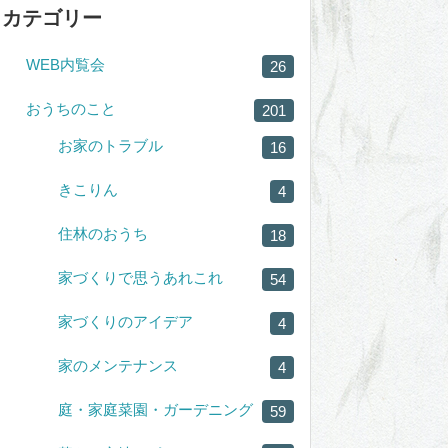
カテゴリー
WEB内覧会
26
おうちのこと
201
お家のトラブル
16
きこりん
4
住林のおうち
18
家づくりで思うあれこれ
54
家づくりのアイデア
4
家のメンテナンス
4
庭・家庭菜園・ガーデニング
59