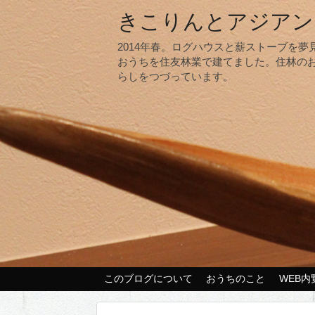
きこりんとアジアン
2014年春。ログハウスと薪ストーブを
おうちを住友林業で建てました。住林の
らしをつづっています。
このブログについて
おうちのこと
WEB内