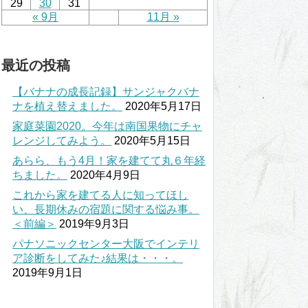
29
30
31
« 9月
11月 »
最近の投稿
【バナナの成長記録】サンジャクバナ
ナを植え替えました。
2020年5月17日
家庭菜園2020。今年は南国果物にチャ
レンジしてみよう。
2020年5月15日
あらら、もう4月！家を建てて丸６年経
ちました。
2020年4月9日
これから家を建てる人に知ってほし
い、長期休みの宿題に関する悩み事。
＜前編＞
2019年9月3日
パナソニックセンター大阪でインテリ
ア診断をしてみた♪結果は・・・。
2019年9月1日