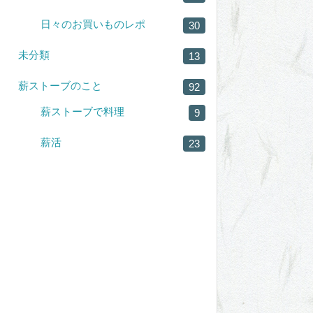
日々のお買いものレポ
30
未分類
13
薪ストーブのこと
92
薪ストーブで料理
9
薪活
23