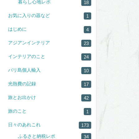
暮らし心地レポ
18
お気に入りの器など
1
はじめに
4
アジアンインテリア
23
インテリアのこと
24
バリ島個人輸入
10
光熱費の記録
17
旅とお出かけ
42
旅のこと
1
日々のあれこれ
173
ふるさと納税レポ
34