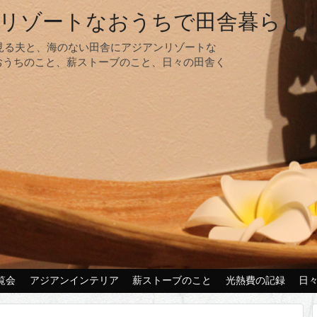
リゾートなおうちで田舎暮らし
夢見る夫と、海のない田舎にアジアンリゾートな
おうちのこと、薪ストーブのこと、日々の田舎く
覧会
アジアンインテリア
薪ストーブのこと
光熱費の記録
日