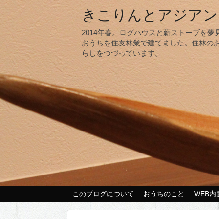
きこりんとアジアン
2014年春。ログハウスと薪ストーブを
おうちを住友林業で建てました。住林の
らしをつづっています。
このブログについて
おうちのこと
WEB内