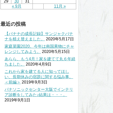
29
30
31
« 9月
11月 »
最近の投稿
【バナナの成長記録】サンジャクバナ
ナを植え替えました。
2020年5月17日
家庭菜園2020。今年は南国果物にチャ
レンジしてみよう。
2020年5月15日
あらら、もう4月！家を建てて丸６年経
ちました。
2020年4月9日
これから家を建てる人に知ってほし
い、長期休みの宿題に関する悩み事。
＜前編＞
2019年9月3日
パナソニックセンター大阪でインテリ
ア診断をしてみた♪結果は・・・。
2019年9月1日