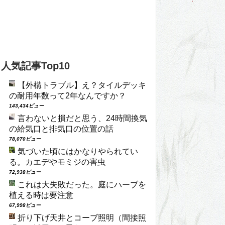
人気記事Top10
【外構トラブル】え？タイルデッキ
の耐用年数って2年なんですか？
143,434ビュー
言わないと損だと思う、24時間換気
の給気口と排気口の位置の話
78,070ビュー
気づいた頃にはかなりやられてい
る。カエデやモミジの害虫
72,938ビュー
これは大失敗だった。庭にハーブを
植える時は要注意
67,998ビュー
折り下げ天井とコーブ照明（間接照