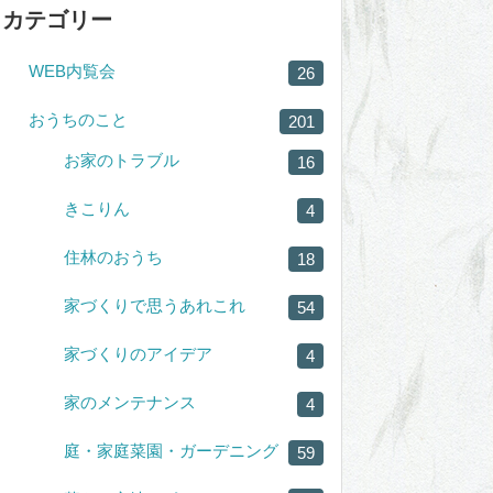
カテゴリー
WEB内覧会
26
おうちのこと
201
お家のトラブル
16
きこりん
4
住林のおうち
18
家づくりで思うあれこれ
54
家づくりのアイデア
4
家のメンテナンス
4
庭・家庭菜園・ガーデニング
59