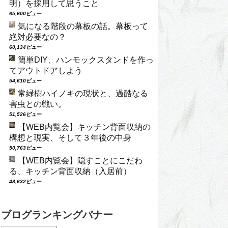
明）を採用して思うこと
65,600ビュー
気になる階段の幕板の話。幕板って
絶対必要なの？
60,134ビュー
簡単DIY、ハンモックスタンドを作っ
てアウトドアしよう
54,610ビュー
常緑樹ハイノキの現状と、過酷なる
害虫との戦い。
51,526ビュー
【WEB内覧会】キッチン背面収納の
構想と現実、そして３年後の中身
50,763ビュー
【WEB内覧会】隠すことにこだわ
る、キッチン背面収納（入居前）
48,632ビュー
ブログランキングバナー