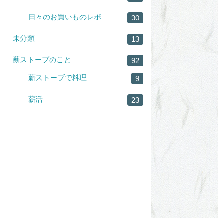
日々のお買いものレポ
30
未分類
13
薪ストーブのこと
92
薪ストーブで料理
9
薪活
23