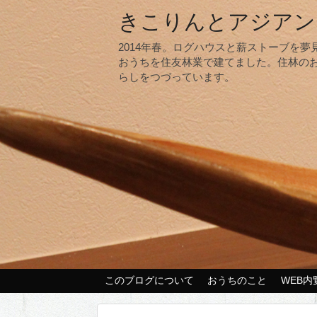
きこりんとアジアン
2014年春。ログハウスと薪ストーブを
おうちを住友林業で建てました。住林の
らしをつづっています。
このブログについて
おうちのこと
WEB内