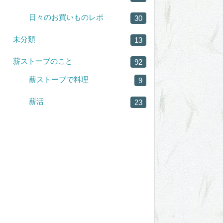
日々のお買いものレポ
30
未分類
13
薪ストーブのこと
92
薪ストーブで料理
9
薪活
23