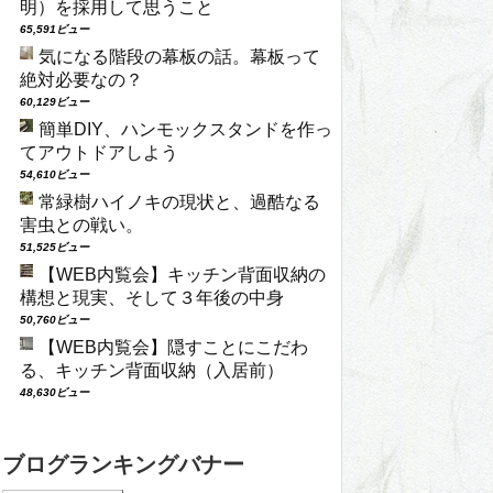
明）を採用して思うこと
65,591ビュー
気になる階段の幕板の話。幕板って
絶対必要なの？
60,129ビュー
簡単DIY、ハンモックスタンドを作っ
てアウトドアしよう
54,610ビュー
常緑樹ハイノキの現状と、過酷なる
害虫との戦い。
51,525ビュー
【WEB内覧会】キッチン背面収納の
構想と現実、そして３年後の中身
50,760ビュー
【WEB内覧会】隠すことにこだわ
る、キッチン背面収納（入居前）
48,630ビュー
ブログランキングバナー