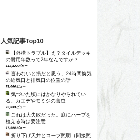
人気記事Top10
【外構トラブル】え？タイルデッキ
の耐用年数って2年なんですか？
143,422ビュー
言わないと損だと思う、24時間換気
の給気口と排気口の位置の話
78,066ビュー
気づいた頃にはかなりやられてい
る。カエデやモミジの害虫
72,933ビュー
これは大失敗だった。庭にハーブを
植える時は要注意
67,998ビュー
折り下げ天井とコーブ照明（間接照