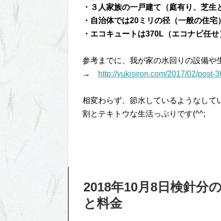
・３人家族の一戸建て（庭有り、芝生
・自治体では20ミリの径（一般の住宅
・エコキュートは370L（エコナビ任せ
参考までに、我が家の水回りの設備や生
→
http://yukisiron.com/2017/02/post-3
相変わらず、節水しているようなして
割とテキトウな生活っぷりです(^^;
2018年10月8日検
と料金