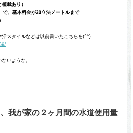
と植栽あり）
）で、基本料金が20立法メートルまで
）
活スタイルなどは以前書いたこちらを(^^)
69/
いないような。
針分の、我が家の２ヶ月間の水道使用量