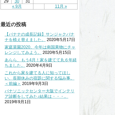
29
30
31
« 9月
11月 »
最近の投稿
【バナナの成長記録】サンジャクバナ
ナを植え替えました。
2020年5月17日
家庭菜園2020。今年は南国果物にチャ
レンジしてみよう。
2020年5月15日
あらら、もう4月！家を建てて丸６年経
ちました。
2020年4月9日
これから家を建てる人に知ってほし
い、長期休みの宿題に関する悩み事。
＜前編＞
2019年9月3日
パナソニックセンター大阪でインテリ
ア診断をしてみた♪結果は・・・。
2019年9月1日