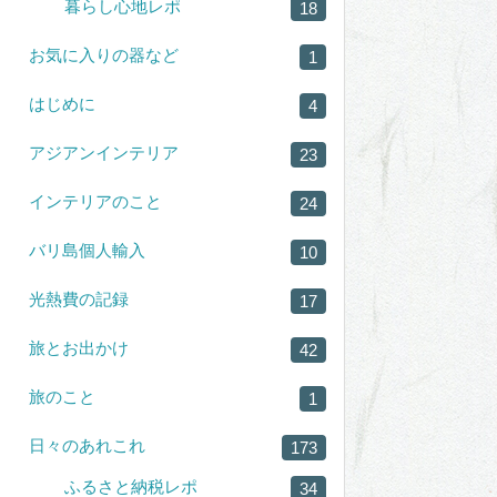
暮らし心地レポ
18
お気に入りの器など
1
はじめに
4
アジアンインテリア
23
インテリアのこと
24
バリ島個人輸入
10
光熱費の記録
17
旅とお出かけ
42
旅のこと
1
日々のあれこれ
173
ふるさと納税レポ
34