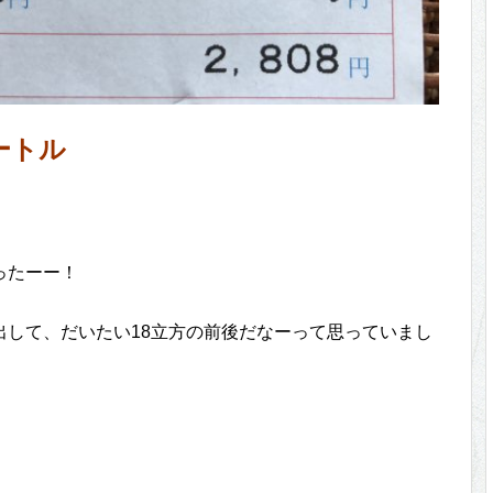
ートル
ったーー！
出して、だいたい18立方の前後だなーって思っていまし