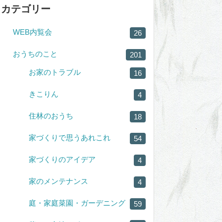
カテゴリー
WEB内覧会
26
おうちのこと
201
お家のトラブル
16
きこりん
4
住林のおうち
18
家づくりで思うあれこれ
54
家づくりのアイデア
4
家のメンテナンス
4
庭・家庭菜園・ガーデニング
59