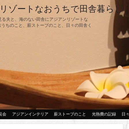
リゾートなおうちで田舎暮らし
夢見る夫と、海のない田舎にアジアンリゾートな
おうちのこと、薪ストーブのこと、日々の田舎く
覧会
アジアンインテリア
薪ストーブのこと
光熱費の記録
日