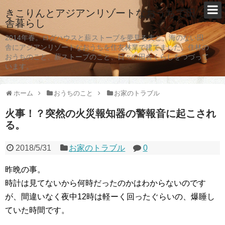
きこりんとアジアンリゾートなおうちで田
舎暮らし
2014年春。ログハウスと薪ストーブを夢見る夫と、海のない田
舎にアジアンリゾートなおうちを住友林業で建てました。住林の
おうちのこと、薪ストーブのこと、日々の田舎くらしをつづって
います。
ホーム
おうちのこと
お家のトラブル
火事！？突然の火災報知器の警報音に起こされ
る。
2018/5/31
お家のトラブル
0
昨晩の事。
時計は見てないから何時だったのかはわからないのです
が、間違いなく夜中12時は軽ーく回ったぐらいの、爆睡し
ていた時間です。