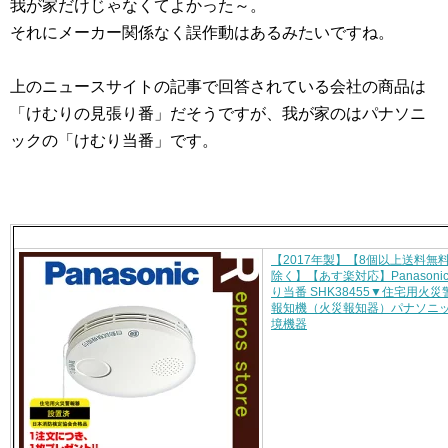
我が家だけじゃなくてよかった～。
それにメーカー関係なく誤作動はあるみたいですね。
上のニュースサイトの記事で回答されている会社の商品は
「けむりの見張り番」だそうですが、我が家のはパナソニ
ックの「けむり当番」です。
【2017年製】【8個以上送料無
除く】【あす楽対応】Panasoni
り当番 SHK38455▼住宅用火災
報知機（火災報知器）パナソニッ
境機器