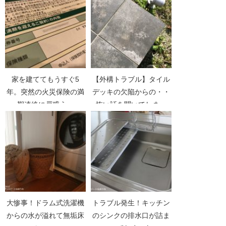
家を建ててもうすぐ5
【外構トラブル】タイル
年。突然の火災保険の満
デッキの欠陥からの・・
期連絡に戸惑う。
怖い話を聞いてしまっ
た。
大惨事！ドラム式洗濯機
トラブル発生！キッチン
からの水が溢れて無垢床
のシンクの排水口が詰ま