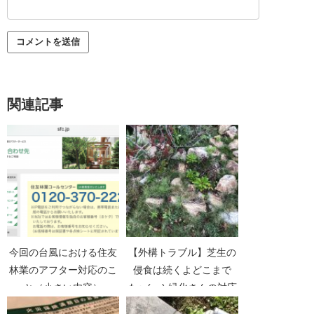
関連記事
今回の台風における住友
【外構トラブル】芝生の
林業のアフター対応のこ
侵食は続くよどこまで
と（小さい内容）
も〜(;_;) 緑化さんの対応
その２。