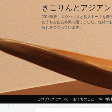
きこりんとアジアン
2014年春。ログハウスと薪ストーブを
おうちを住友林業で建てました。住林の
らしをつづっています。
このブログについて
おうちのこと
WEB内