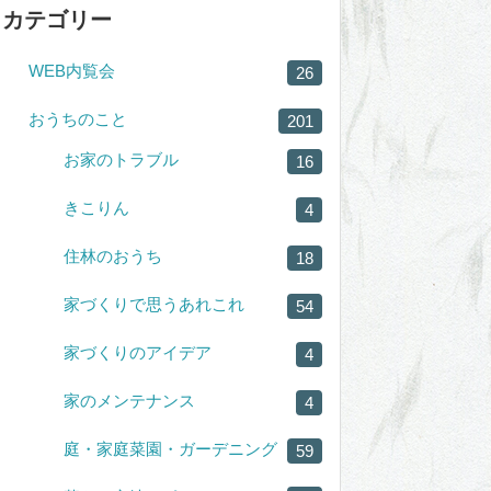
カテゴリー
WEB内覧会
26
おうちのこと
201
お家のトラブル
16
きこりん
4
住林のおうち
18
家づくりで思うあれこれ
54
家づくりのアイデア
4
家のメンテナンス
4
庭・家庭菜園・ガーデニング
59