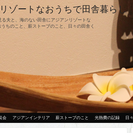
リゾートなおうちで田舎暮らし
夢見る夫と、海のない田舎にアジアンリゾートな
おうちのこと、薪ストーブのこと、日々の田舎く
覧会
アジアンインテリア
薪ストーブのこと
光熱費の記録
日