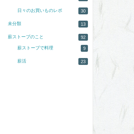
日々のお買いものレポ
30
未分類
13
薪ストーブのこと
92
薪ストーブで料理
9
薪活
23