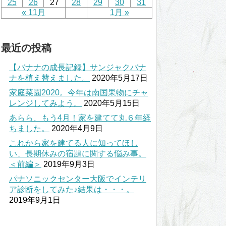
25
26
27
28
29
30
31
« 11月
1月 »
最近の投稿
【バナナの成長記録】サンジャクバナ
ナを植え替えました。
2020年5月17日
家庭菜園2020。今年は南国果物にチャ
レンジしてみよう。
2020年5月15日
あらら、もう4月！家を建てて丸６年経
ちました。
2020年4月9日
これから家を建てる人に知ってほし
い、長期休みの宿題に関する悩み事。
＜前編＞
2019年9月3日
パナソニックセンター大阪でインテリ
ア診断をしてみた♪結果は・・・。
2019年9月1日