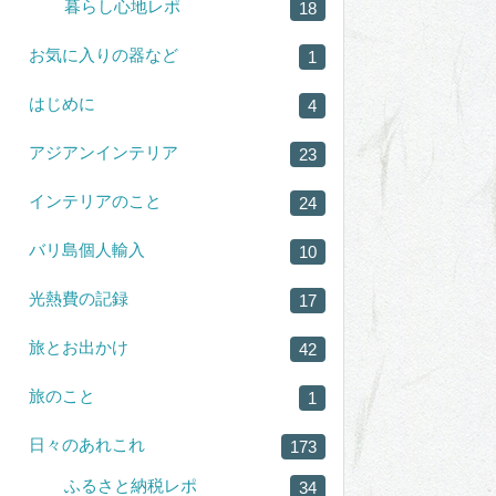
暮らし心地レポ
18
お気に入りの器など
1
はじめに
4
アジアンインテリア
23
インテリアのこと
24
バリ島個人輸入
10
光熱費の記録
17
旅とお出かけ
42
旅のこと
1
日々のあれこれ
173
ふるさと納税レポ
34