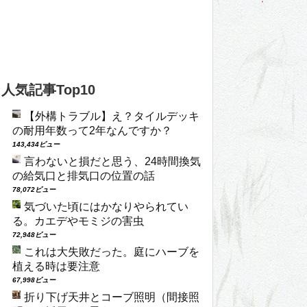
人気記事Top10
【外構トラブル】え？タイルデッキ
の耐用年数って2年なんですか？
143,434ビュー
言わないと損だと思う、24時間換気
の給気口と排気口の位置の話
78,072ビュー
気づいた頃にはかなりやられてい
る。カエデやモミジの害虫
72,948ビュー
これは大失敗だった。庭にハーブを
植える時は要注意
67,998ビュー
折り下げ天井とコーブ照明（間接照