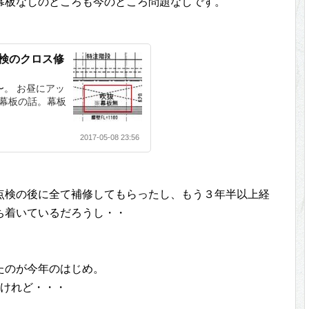
幕板なしのところも今のところ問題なしです。
検のクロス修
〜。 お昼にアッ
幕板の話。幕板
2017-05-08 23:56
点検の後に全て補修してもらったし、もう３年半以上経
ち着いているだろうし・・
たのが今年のはじめ。
たけれど・・・