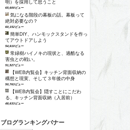
明）を採用して思うこと
65,600ビュー
気になる階段の幕板の話。幕板って
絶対必要なの？
60,152ビュー
簡単DIY、ハンモックスタンドを作っ
てアウトドアしよう
54,610ビュー
常緑樹ハイノキの現状と、過酷なる
害虫との戦い。
51,527ビュー
【WEB内覧会】キッチン背面収納の
構想と現実、そして３年後の中身
50,763ビュー
【WEB内覧会】隠すことにこだわ
る、キッチン背面収納（入居前）
48,633ビュー
ブログランキングバナー