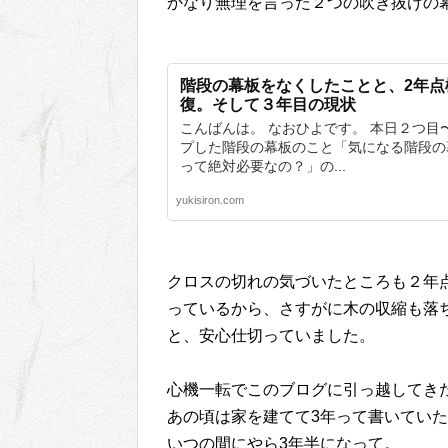
かなり無理を言った２つの吹き抜けの
階段の幕板をなくしたことと、2年点
復。そして３年目の現状
こんばんは。 なおひよです。 本日２つ目
プした階段の幕板のこと「気になる階段の
って絶対必要なの？」の...
yukisiron.com
クロスの切れの気づいたところも２年
っているから、さすがに木の収縮も落
と、安心仕切っていました。
心機一転でこのブログに引っ越してき
あの頃は家を建てて3年って書いてい
いつの間にやら3年半になって。