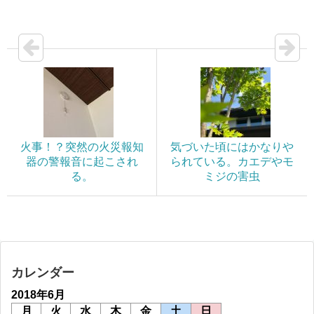
火事！？突然の火災報知
気づいた頃にはかなりや
器の警報音に起こされ
られている。カエデやモ
る。
ミジの害虫
カレンダー
2018年6月
月
火
水
木
金
土
日