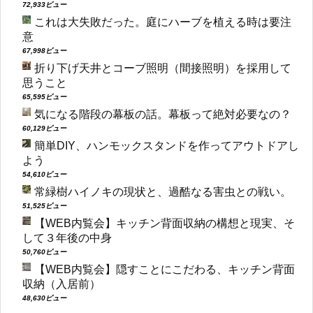
72,933ビュー
これは大失敗だった。庭にハーブを植える時は要注
意
67,998ビュー
折り下げ天井とコーブ照明（間接照明）を採用して
思うこと
65,595ビュー
気になる階段の幕板の話。幕板って絶対必要なの？
60,129ビュー
簡単DIY、ハンモックスタンドを作ってアウトドアし
よう
54,610ビュー
常緑樹ハイノキの現状と、過酷なる害虫との戦い。
51,525ビュー
【WEB内覧会】キッチン背面収納の構想と現実、そ
して３年後の中身
50,760ビュー
【WEB内覧会】隠すことにこだわる、キッチン背面
収納（入居前）
48,630ビュー