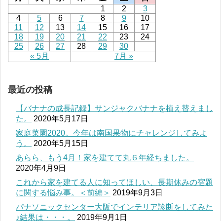
1
2
3
4
5
6
7
8
9
10
11
12
13
14
15
16
17
18
19
20
21
22
23
24
25
26
27
28
29
30
« 5月
7月 »
最近の投稿
【バナナの成長記録】サンジャクバナナを植え替えまし
た。
2020年5月17日
家庭菜園2020。今年は南国果物にチャレンジしてみよ
う。
2020年5月15日
あらら、もう4月！家を建てて丸６年経ちました。
2020年4月9日
これから家を建てる人に知ってほしい、長期休みの宿題
に関する悩み事。＜前編＞
2019年9月3日
パナソニックセンター大阪でインテリア診断をしてみた
♪結果は・・・。
2019年9月1日