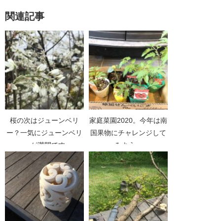
関連記事
桜の次はジューンベリ
家庭菜園2020。今年は南
ー？一気にジューンベリ
国果物にチャレンジして
ーが満開です
みよう。