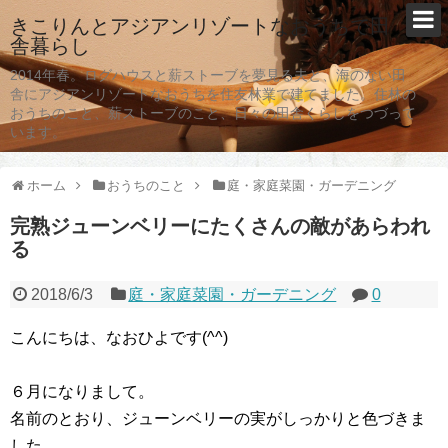
きこりんとアジアンリゾートなおうちで田
舎暮らし
2014年春。ログハウスと薪ストーブを夢見る夫と、海のない田
舎にアジアンリゾートなおうちを住友林業で建てました。住林の
おうちのこと、薪ストーブのこと、日々の田舎くらしをつづって
います。
ホーム
おうちのこと
庭・家庭菜園・ガーデニング
完熟ジューンベリーにたくさんの敵があらわれ
る
2018/6/3
庭・家庭菜園・ガーデニング
0
こんにちは、なおひよです(^^)
６月になりまして。
名前のとおり、ジューンベリーの実がしっかりと色づきま
した。