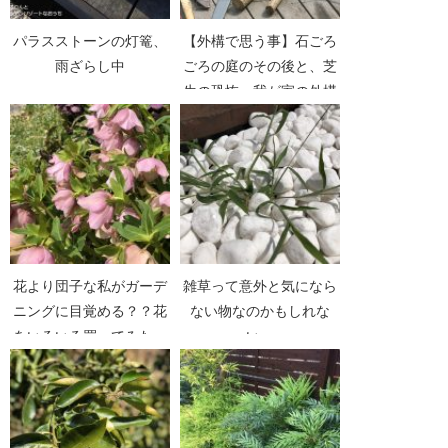
パラスストーンの灯篭、
【外構で思う事】石ごろ
雨ざらし中
ごろの庭のその後と、芝
生の恐怖。我が家の外構
の失敗。
花より団子な私がガーデ
雑草って意外と気になら
ニングに目覚める？？花
ない物なのかもしれな
をいろいろ買ってみた。
い。