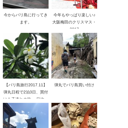
今からバリ島に行ってき
今年もやっぱり楽しい♪
ます。
大阪梅田のクリスマス・
2017
【バリ島旅行2017.11】
弾丸でバリ島買い付け
弾丸日程で2泊3日、買付
け＆子連れの旅 ＜目次＞