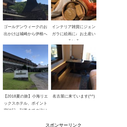
ゴールデンウィークのお
インテリア雑貨にジェン
出かけは城崎から伊根へ
ガラに絵画に♩お土産い
ろいろ
【2018夏の旅】小海リエ
名古屋に来ています(^^)
ックスホテル、ポイント
宿泊記 到着までの泣け
る道のり
スポンサーリンク