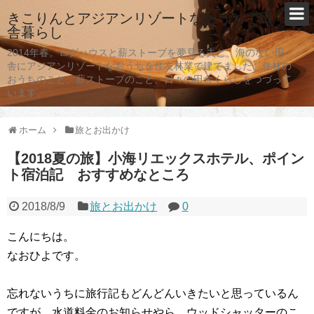
きこりんとアジアンリゾートなおうちで田
舎暮らし
2014年春。ログハウスと薪ストーブを夢見る夫と、海のない田
舎にアジアンリゾートなおうちを住友林業で建てました。住林の
おうちのこと、薪ストーブのこと、日々の田舎くらしをつづって
います。
ホーム
旅とお出かけ
【2018夏の旅】小海リエックスホテル、ポイン
ト宿泊記 おすすめなところ
2018/8/9
旅とお出かけ
0
こんにちは。
なおひよです。
忘れないうちに旅行記もどんどんいきたいと思っているん
ですが、水道料金のお知らせやら、ウッドシャッターのこ