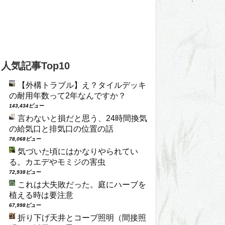
人気記事Top10
【外構トラブル】え？タイルデッキ
の耐用年数って2年なんですか？
143,434ビュー
言わないと損だと思う、24時間換気
の給気口と排気口の位置の話
78,068ビュー
気づいた頃にはかなりやられてい
る。カエデやモミジの害虫
72,938ビュー
これは大失敗だった。庭にハーブを
植える時は要注意
67,998ビュー
折り下げ天井とコーブ照明（間接照