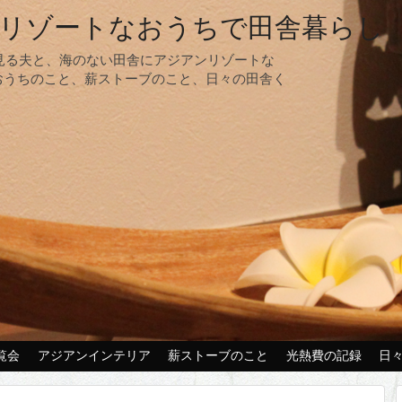
リゾートなおうちで田舎暮らし
夢見る夫と、海のない田舎にアジアンリゾートな
おうちのこと、薪ストーブのこと、日々の田舎く
覧会
アジアンインテリア
薪ストーブのこと
光熱費の記録
日