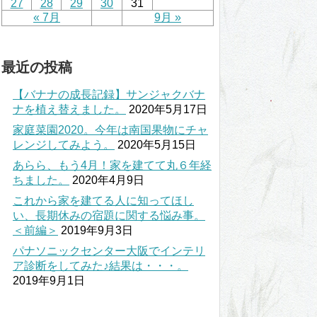
27
28
29
30
31
« 7月
9月 »
最近の投稿
【バナナの成長記録】サンジャクバナ
ナを植え替えました。
2020年5月17日
家庭菜園2020。今年は南国果物にチャ
レンジしてみよう。
2020年5月15日
あらら、もう4月！家を建てて丸６年経
ちました。
2020年4月9日
これから家を建てる人に知ってほし
い、長期休みの宿題に関する悩み事。
＜前編＞
2019年9月3日
パナソニックセンター大阪でインテリ
ア診断をしてみた♪結果は・・・。
2019年9月1日