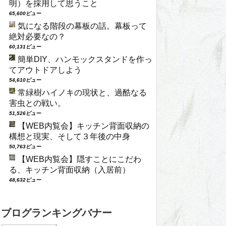
明）を採用して思うこと
65,600ビュー
気になる階段の幕板の話。幕板って
絶対必要なの？
60,131ビュー
簡単DIY、ハンモックスタンドを作っ
てアウトドアしよう
54,610ビュー
常緑樹ハイノキの現状と、過酷なる
害虫との戦い。
51,526ビュー
【WEB内覧会】キッチン背面収納の
構想と現実、そして３年後の中身
50,763ビュー
【WEB内覧会】隠すことにこだわ
る、キッチン背面収納（入居前）
48,632ビュー
ブログランキングバナー