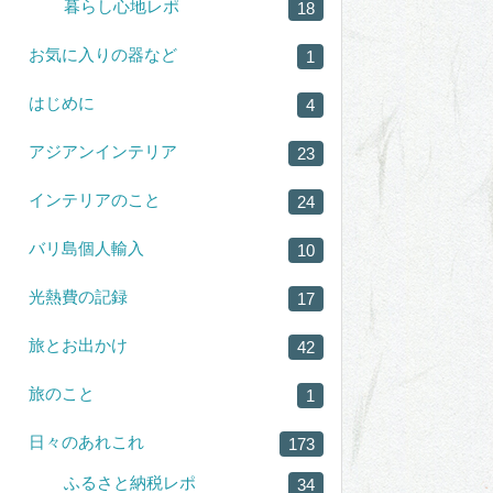
暮らし心地レポ
18
お気に入りの器など
1
はじめに
4
アジアンインテリア
23
インテリアのこと
24
バリ島個人輸入
10
光熱費の記録
17
旅とお出かけ
42
旅のこと
1
日々のあれこれ
173
ふるさと納税レポ
34