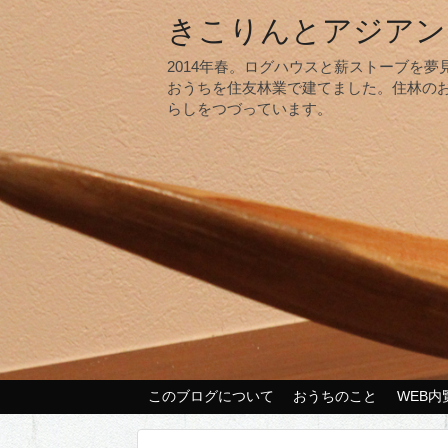
きこりんとアジアン
2014年春。ログハウスと薪ストーブを
おうちを住友林業で建てました。住林の
らしをつづっています。
このブログについて
おうちのこと
WEB内