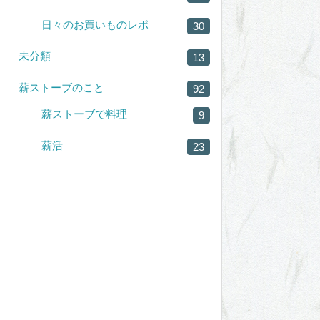
日々のお買いものレポ
30
未分類
13
薪ストーブのこと
92
薪ストーブで料理
9
薪活
23