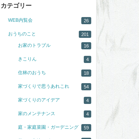
カテゴリー
WEB内覧会
26
おうちのこと
201
お家のトラブル
16
きこりん
4
住林のおうち
18
家づくりで思うあれこれ
54
家づくりのアイデア
4
家のメンテナンス
4
庭・家庭菜園・ガーデニング
59