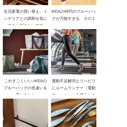
生活家電の買い替え。イ
IKEAの99円のブルーバッ
ンテリアとの調和を気に
グが万能すぎる その１
すると悩ましいです
ね〜。
これすごくいい♪IKEAの
運動不足解消とリハビリ
ブルーバッグの色違いを
にルームランナー（電動
買いました
ウォーカー）を購入しま
した。