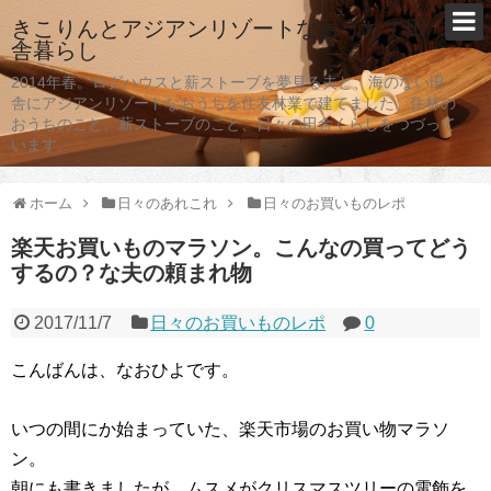
きこりんとアジアンリゾートなおうちで田
舎暮らし
2014年春。ログハウスと薪ストーブを夢見る夫と、海のない田
舎にアジアンリゾートなおうちを住友林業で建てました。住林の
おうちのこと、薪ストーブのこと、日々の田舎くらしをつづって
います。
ホーム
日々のあれこれ
日々のお買いものレポ
楽天お買いものマラソン。こんなの買ってどう
するの？な夫の頼まれ物
2017/11/7
日々のお買いものレポ
0
こんばんは、なおひよです。
いつの間にか始まっていた、楽天市場のお買い物マラソ
ン。
朝にも書きましたが、ムスメがクリスマスツリーの電飾を