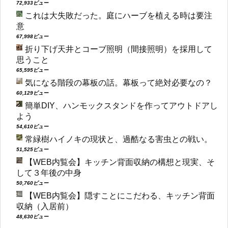
72,933ビュー
これは大失敗だった。庭にハーブを植える時は要注
意
67,998ビュー
折り下げ天井とコーブ照明（間接照明）を採用して
思うこと
65,595ビュー
気になる階段の幕板の話。幕板って絶対必要なの？
60,129ビュー
簡単DIY、ハンモックスタンドを作ってアウトドアし
よう
54,610ビュー
常緑樹ハイノキの現状と、過酷なる害虫との戦い。
51,525ビュー
【WEB内覧会】キッチン背面収納の構想と現実、そ
して３年後の中身
50,760ビュー
【WEB内覧会】隠すことにこだわる、キッチン背面
収納（入居前）
48,630ビュー