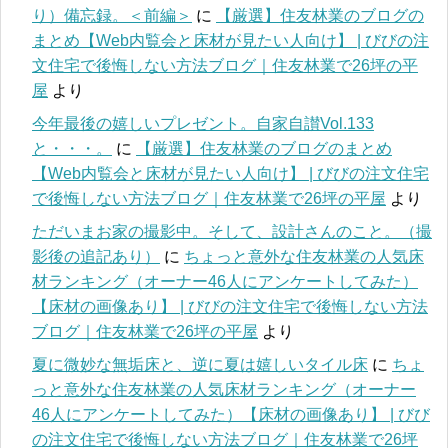
り）備忘録。＜前編＞
に
【厳選】住友林業のブログの
まとめ【Web内覧会と床材が見たい人向け】 | びびの注
文住宅で後悔しない方法ブログ｜住友林業で26坪の平
屋
より
今年最後の嬉しいプレゼント。自家自讃Vol.133
と・・・。
に
【厳選】住友林業のブログのまとめ
【Web内覧会と床材が見たい人向け】 | びびの注文住宅
で後悔しない方法ブログ｜住友林業で26坪の平屋
より
ただいまお家の撮影中。そして、設計さんのこと。（撮
影後の追記あり）
に
ちょっと意外な住友林業の人気床
材ランキング（オーナー46人にアンケートしてみた）
【床材の画像あり】 | びびの注文住宅で後悔しない方法
ブログ｜住友林業で26坪の平屋
より
夏に微妙な無垢床と、逆に夏は嬉しいタイル床
に
ちょ
っと意外な住友林業の人気床材ランキング（オーナー
46人にアンケートしてみた）【床材の画像あり】 | びび
の注文住宅で後悔しない方法ブログ｜住友林業で26坪