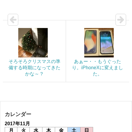
そろそろクリスマスの準
あぁー・・もうぐった
備する時期になってきた
り。iPhoneXに変えまし
かな～？
た。
カレンダー
2017年11月
月
火
水
木
金
土
日