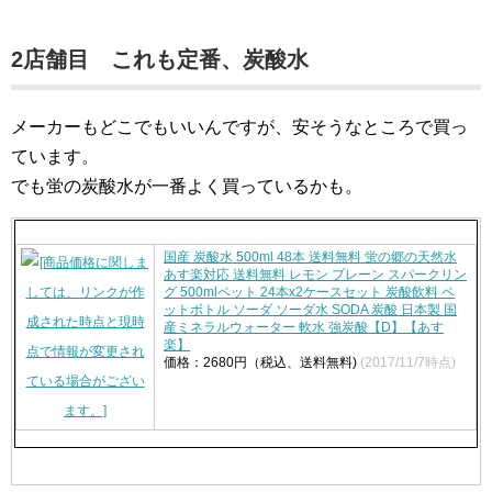
2店舗目 これも定番、炭酸水
メーカーもどこでもいいんですが、安そうなところで買っ
ています。
でも蛍の炭酸水が一番よく買っているかも。
国産 炭酸水 500ml 48本 送料無料 蛍の郷の天然水
あす楽対応 送料無料 レモン プレーン スパークリン
グ 500mlペット 24本x2ケースセット 炭酸飲料 ペ
ットボトル ソーダ ソーダ水 SODA 炭酸 日本製 国
産ミネラルウォーター 軟水 強炭酸【D】【あす
楽】
価格：2680円（税込、送料無料)
(2017/11/7時点)