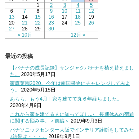
1
2
3
4
5
6
7
8
9
10
11
12
13
14
15
16
17
18
19
20
21
22
23
24
25
26
27
28
29
30
« 10月
12月 »
最近の投稿
【バナナの成長記録】サンジャクバナナを植え替えまし
た。
2020年5月17日
家庭菜園2020。今年は南国果物にチャレンジしてみよ
う。
2020年5月15日
あらら、もう4月！家を建てて丸６年経ちました。
2020年4月9日
これから家を建てる人に知ってほしい、長期休みの宿題
に関する悩み事。＜前編＞
2019年9月3日
パナソニックセンター大阪でインテリア診断をしてみた
♪結果は・・・。
2019年9月1日