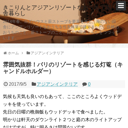
きこりんとアジアンリゾートなおうちで田
舎暮らし
2014年春。ログハウスと薪ストーブを夢見る夫と、海のない田
舎にアジアンリゾートなおうちを住友林業で建てました。住林の
おうちのこと、薪ストーブのこと、日々の田舎くらしをつづって
います。
ホーム
アジアンインテリア
雰囲気抜群！バリのリゾートを感じる灯篭（キ
ャンドルホルダー）
2017/9/5
アジアンインテリア
0
気候も天気も良いのもあって、ここのところよくウッドデ
ッキを使っています。
先日の日曜の晩御飯もウッドデッキで食べました。
明かりは軒天のダウンライト２つと庭の木のライトアップ
だけですが、特に明るさは問題ないです。