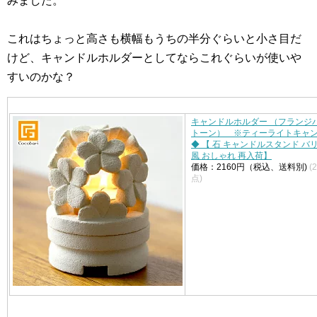
みました。
これはちょっと高さも横幅もうちの半分ぐらいと小さ目だ
けど、キャンドルホルダーとしてならこれぐらいが使いや
すいのかな？
キャンドルホルダー （フランジ
トーン） ※ティーライトキャ
◆ 【 石 キャンドルスタンド バリ
風 おしゃれ 再入荷】
価格：2160円（税込、送料別)
(
点)