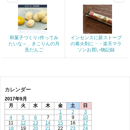
和菓子づくり♪作ってみ
インセンスに薪ストーブ
たいな～、きこりんの月
の着火剤に・・楽天マラ
見だんご
ソンお買い物記録
カレンダー
2017年9月
月
火
水
木
金
土
日
1
2
3
4
5
6
7
8
9
10
11
12
13
14
15
16
17
18
19
20
21
22
23
24