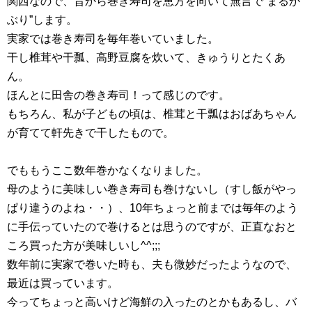
関西なので、昔から巻き寿司を恵方を向いて無言で”まるか
ぶり”します。
実家では巻き寿司を毎年巻いていました。
干し椎茸や干瓢、高野豆腐を炊いて、きゅうりとたくあ
ん。
ほんとに田舎の巻き寿司！って感じのです。
もちろん、私が子どもの頃は、椎茸と干瓢はおばあちゃん
が育てて軒先きで干したもので。
でももうここ数年巻かなくなりました。
母のように美味しい巻き寿司も巻けないし（すし飯がやっ
ぱり違うのよね・・）、10年ちょっと前までは毎年のよう
に手伝っていたので巻けるとは思うのですが、正直なおと
ころ買った方が美味しいし^^;;;
数年前に実家で巻いた時も、夫も微妙だったようなので、
最近は買っています。
今ってちょっと高いけど海鮮の入ったのとかもあるし、バ