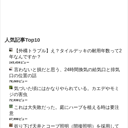
人気記事Top10
【外構トラブル】え？タイルデッキの耐用年数って2
年なんですか？
143,434ビュー
言わないと損だと思う、24時間換気の給気口と排気
口の位置の話
78,069ビュー
気づいた頃にはかなりやられている。カエデやモミ
ジの害虫
72,938ビュー
これは大失敗だった。庭にハーブを植える時は要注
意
67,998ビュー
折り下げ天井とコーブ照明（間接照明）を採用して