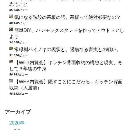
思うこと
65,600ビュー
気になる階段の幕板の話。幕板って絶対必要なの？
60,132ビュー
簡単DIY、ハンモックスタンドを作ってアウトドアし
よう
54,610ビュー
常緑樹ハイノキの現状と、過酷なる害虫との戦い。
51,526ビュー
【WEB内覧会】キッチン背面収納の構想と現実、そ
して３年後の中身
50,763ビュー
【WEB内覧会】隠すことにこだわる、キッチン背面
収納（入居前）
48,632ビュー
アーカイブ
2020年