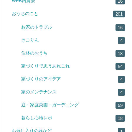
WEB内覧会
26
おうちのこと
201
お家のトラブル
16
きこりん
4
住林のおうち
18
家づくりで思うあれこれ
54
家づくりのアイデア
4
家のメンテナンス
4
庭・家庭菜園・ガーデニング
59
暮らし心地レポ
18
お気に入りの器など
1