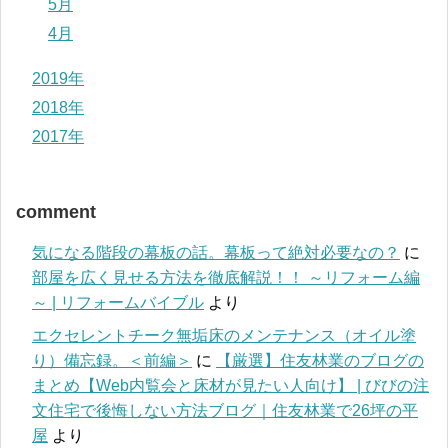
5月
4月
2019年
2018年
2017年
comment
気になる階段の幕板の話。幕板って絶対必要なの？
に
部屋を広く見せる方法を徹底解説！！ ～リフォーム編
～ | リフォームバイブル
より
エクセレントチーク無垢床のメンテナンス（オイル塗
り）備忘録。＜前編＞
に
【厳選】住友林業のブログの
まとめ【Web内覧会と床材が見たい人向け】 | びびの注
文住宅で後悔しない方法ブログ｜住友林業で26坪の平
屋
より