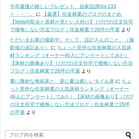
今年最後の嬉しいプレゼント。自家自讃Vol.133
と・・・。
に
【厳選】住友林業のブログのまとめ
【Web内覧会と床材が見たい人向け】 | びびの注文住宅
で後悔しない方法ブログ｜住友林業で26坪の平屋
より
ただいまお家の撮影中。そして、設計さんのこと。（撮
影後の追記あり）
に
ちょっと意外な住友林業の人気床
材ランキング（オーナー46人にアンケートしてみた）
【床材の画像あり】 | びびの注文住宅で後悔しない方法
ブログ｜住友林業で26坪の平屋
より
夏に微妙な無垢床と、逆に夏は嬉しいタイル床
に
ちょ
っと意外な住友林業の人気床材ランキング（オーナー
46人にアンケートしてみた）【床材の画像あり】 | びび
の注文住宅で後悔しない方法ブログ｜住友林業で26坪
の平屋
より