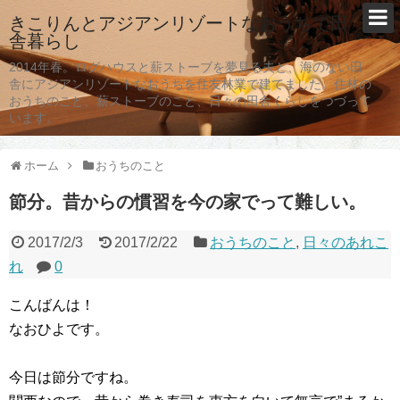
きこりんとアジアンリゾートなおうちで田
舎暮らし
2014年春。ログハウスと薪ストーブを夢見る夫と、海のない田
舎にアジアンリゾートなおうちを住友林業で建てました。住林の
おうちのこと、薪ストーブのこと、日々の田舎くらしをつづって
います。
ホーム
おうちのこと
節分。昔からの慣習を今の家でって難しい。
2017/2/3
2017/2/22
おうちのこと
,
日々のあれこ
れ
0
こんばんは！
なおひよです。
今日は節分ですね。