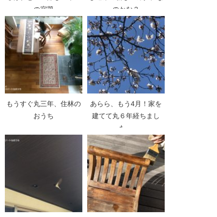
の宿題
のかな？
もうすぐ丸三年、住林の
あらら、もう4月！家を
おうち
建てて丸６年経ちまし
た。