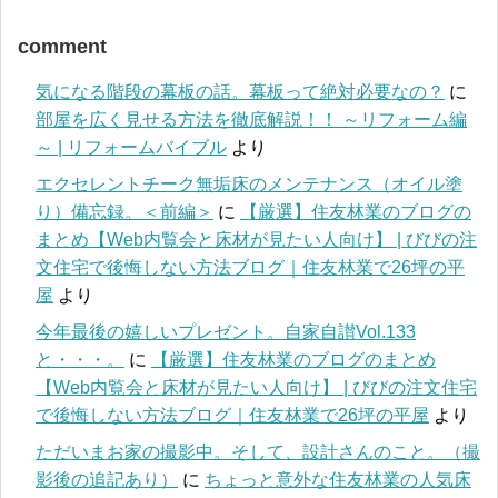
comment
気になる階段の幕板の話。幕板って絶対必要なの？
に
部屋を広く見せる方法を徹底解説！！ ～リフォーム編
～ | リフォームバイブル
より
エクセレントチーク無垢床のメンテナンス（オイル塗
り）備忘録。＜前編＞
に
【厳選】住友林業のブログの
まとめ【Web内覧会と床材が見たい人向け】 | びびの注
文住宅で後悔しない方法ブログ｜住友林業で26坪の平
屋
より
今年最後の嬉しいプレゼント。自家自讃Vol.133
と・・・。
に
【厳選】住友林業のブログのまとめ
【Web内覧会と床材が見たい人向け】 | びびの注文住宅
で後悔しない方法ブログ｜住友林業で26坪の平屋
より
ただいまお家の撮影中。そして、設計さんのこと。（撮
影後の追記あり）
に
ちょっと意外な住友林業の人気床