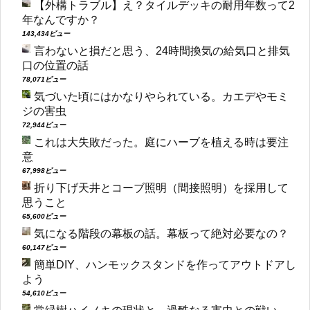
【外構トラブル】え？タイルデッキの耐用年数って2
年なんですか？
143,434ビュー
言わないと損だと思う、24時間換気の給気口と排気
口の位置の話
78,071ビュー
気づいた頃にはかなりやられている。カエデやモミ
ジの害虫
72,944ビュー
これは大失敗だった。庭にハーブを植える時は要注
意
67,998ビュー
折り下げ天井とコーブ照明（間接照明）を採用して
思うこと
65,600ビュー
気になる階段の幕板の話。幕板って絶対必要なの？
60,147ビュー
簡単DIY、ハンモックスタンドを作ってアウトドアし
よう
54,610ビュー