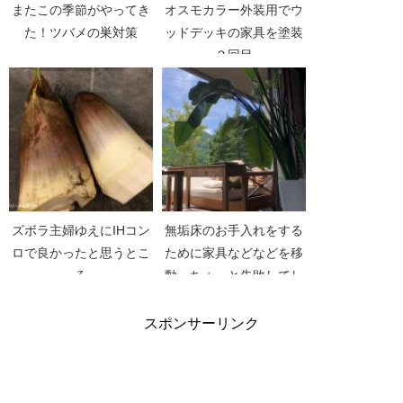
またこの季節がやってき
オスモカラー外装用でウ
た！ツバメの巣対策
ッドデッキの家具を塗装
２回目
ズボラ主婦ゆえにIHコン
無垢床のお手入れをする
ロで良かったと思うとこ
ために家具などなどを移
ろ
動。ちょっと失敗してし
まった事。
スポンサーリンク