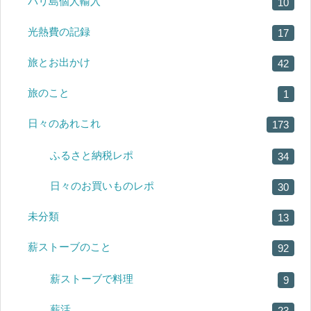
バリ島個人輸入
10
光熱費の記録
17
旅とお出かけ
42
旅のこと
1
日々のあれこれ
173
ふるさと納税レポ
34
日々のお買いものレポ
30
未分類
13
薪ストーブのこと
92
薪ストーブで料理
9
薪活
23