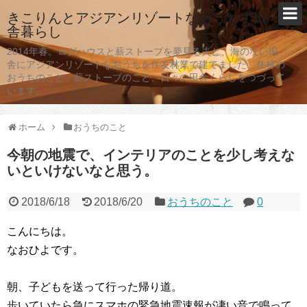
きこりんとアジアンリゾートなおうちで田
舎暮らし
2014年春。ログハウスと薪ストーブを夢見る夫と、海のない田
舎にアジアンリゾートなおうちを住友林業で建てました。住林の
おうちのこと、薪ストーブのこと、日々の田舎くらしをつづって
います。
ホーム
おうちのこと
今朝の地震で、インテリアのことを少し考えな
いといけないなと思う。
2018/6/18
2018/6/20
おうちのこと
0
こんにちは。
なおひよです。
朝、子どもを送って行った帰り道。
歩いていたら急にスマホの緊急地震速報が凄い音で鳴って