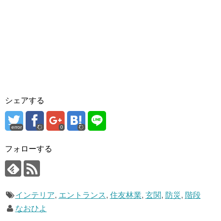
シェアする
error
0
フォローする
インテリア
,
エントランス
,
住友林業
,
玄関
,
防災
,
階段
なおひよ