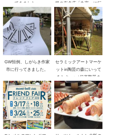
ってきました〜。
根の有名店「丸富」に行
きました。
GW恒例、しがらき作家
セラミックアートマーケ
市に行ってきました。
ットin陶芸の森にいって
きたよ～♪（信楽陶器ま
つり）