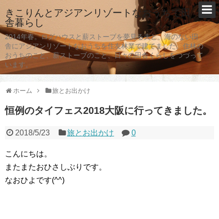
きこりんとアジアンリゾートなおうちで田
舎暮らし
2014年春。ログハウスと薪ストーブを夢見る夫と、海のない田
舎にアジアンリゾートなおうちを住友林業で建てました。住林の
おうちのこと、薪ストーブのこと、日々の田舎くらしをつづって
います。
ホーム
旅とお出かけ
恒例のタイフェス2018大阪に行ってきました。
2018/5/23
旅とお出かけ
0
こんにちは。
またまたおひさしぶりです。
なおひよです(^^)