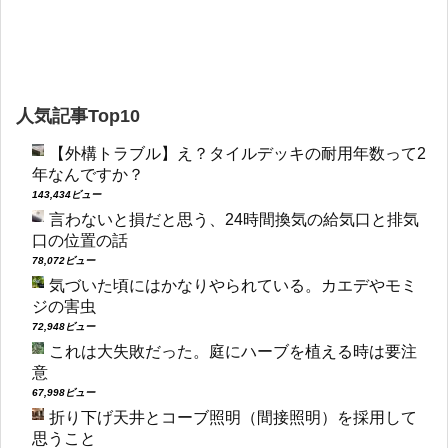
人気記事Top10
【外構トラブル】え？タイルデッキの耐用年数って2
年なんですか？
143,434ビュー
言わないと損だと思う、24時間換気の給気口と排気
口の位置の話
78,072ビュー
気づいた頃にはかなりやられている。カエデやモミ
ジの害虫
72,948ビュー
これは大失敗だった。庭にハーブを植える時は要注
意
67,998ビュー
折り下げ天井とコーブ照明（間接照明）を採用して
思うこと