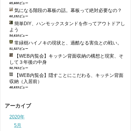
65,600ビュー
気になる階段の幕板の話。幕板って絶対必要なの？
60,152ビュー
簡単DIY、ハンモックスタンドを作ってアウトドアし
よう
54,610ビュー
常緑樹ハイノキの現状と、過酷なる害虫との戦い。
51,527ビュー
【WEB内覧会】キッチン背面収納の構想と現実、そ
して３年後の中身
50,763ビュー
【WEB内覧会】隠すことにこだわる、キッチン背面
収納（入居前）
48,633ビュー
アーカイブ
2020年
5月