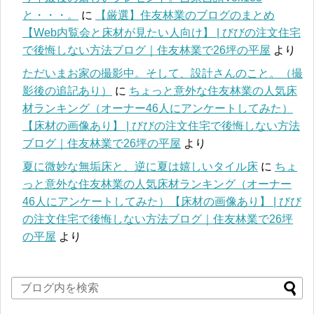
と・・・。
に
【厳選】住友林業のブログのまとめ
【Web内覧会と床材が見たい人向け】 | びびの注文住宅
で後悔しない方法ブログ｜住友林業で26坪の平屋
より
ただいまお家の撮影中。そして、設計さんのこと。（撮
影後の追記あり）
に
ちょっと意外な住友林業の人気床
材ランキング（オーナー46人にアンケートしてみた）
【床材の画像あり】 | びびの注文住宅で後悔しない方法
ブログ｜住友林業で26坪の平屋
より
夏に微妙な無垢床と、逆に夏は嬉しいタイル床
に
ちょ
っと意外な住友林業の人気床材ランキング（オーナー
46人にアンケートしてみた）【床材の画像あり】 | びび
の注文住宅で後悔しない方法ブログ｜住友林業で26坪
の平屋
より