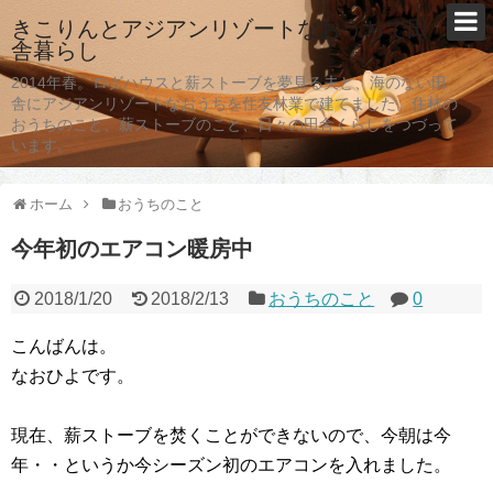
きこりんとアジアンリゾートなおうちで田
舎暮らし
2014年春。ログハウスと薪ストーブを夢見る夫と、海のない田
舎にアジアンリゾートなおうちを住友林業で建てました。住林の
おうちのこと、薪ストーブのこと、日々の田舎くらしをつづって
います。
ホーム
おうちのこと
今年初のエアコン暖房中
2018/1/20
2018/2/13
おうちのこと
0
こんばんは。
なおひよです。
現在、薪ストーブを焚くことができないので、今朝は今
年・・というか今シーズン初のエアコンを入れました。