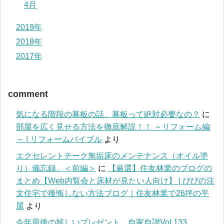
4月
2019年
2018年
2017年
comment
気になる階段の幕板の話。幕板って絶対必要なの？
に
部屋を広く見せる方法を徹底解説！！ ～リフォーム編
～ | リフォームバイブル
より
エクセレントチーク無垢床のメンテナンス（オイル塗
り）備忘録。＜前編＞
に
【厳選】住友林業のブログの
まとめ【Web内覧会と床材が見たい人向け】 | びびの注
文住宅で後悔しない方法ブログ｜住友林業で26坪の平
屋
より
今年最後の嬉しいプレゼント。自家自讃Vol.133