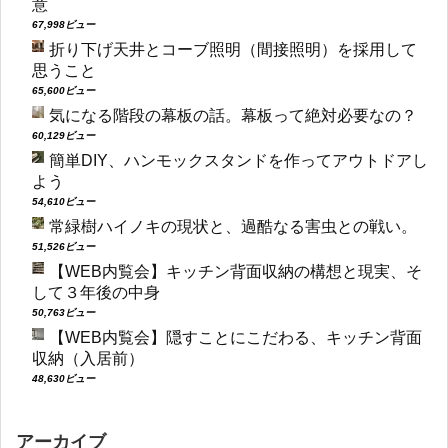
意
67,998ビュー
折り下げ天井とコーブ照明（間接照明）を採用して
思うこと
65,600ビュー
気になる階段の幕板の話。幕板って絶対必要なの？
60,129ビュー
簡単DIY、ハンモックスタンドを作ってアウトドアし
よう
54,610ビュー
常緑樹ハイノキの現状と、過酷なる害虫との戦い。
51,526ビュー
【WEB内覧会】キッチン背面収納の構想と現実、そ
して３年後の中身
50,763ビュー
【WEB内覧会】隠すことにこだわる、キッチン背面
収納（入居前）
48,630ビュー
アーカイブ