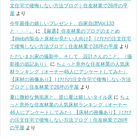
文住宅で後悔しない方法ブログ｜住友林業で26坪の平
屋
より
今年最後の嬉しいプレゼント。自家自讃Vol.133
と・・・。
に
【厳選】住友林業のブログのまとめ
【Web内覧会と床材が見たい人向け】 | びびの注文住宅
で後悔しない方法ブログ｜住友林業で26坪の平屋
より
ただいまお家の撮影中。そして、設計さんのこと。（撮
影後の追記あり）
に
ちょっと意外な住友林業の人気床
材ランキング（オーナー46人にアンケートしてみた）
【床材の画像あり】 | びびの注文住宅で後悔しない方法
ブログ｜住友林業で26坪の平屋
より
夏に微妙な無垢床と、逆に夏は嬉しいタイル床
に
ちょ
っと意外な住友林業の人気床材ランキング（オーナー
46人にアンケートしてみた）【床材の画像あり】 | びび
の注文住宅で後悔しない方法ブログ｜住友林業で26坪
の平屋
より