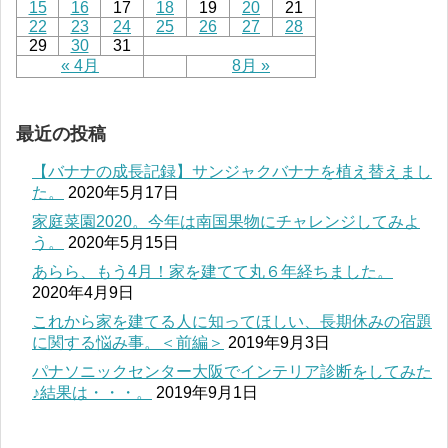
15
16
17
18
19
20
21
22
23
24
25
26
27
28
29
30
31
« 4月
8月 »
最近の投稿
【バナナの成長記録】サンジャクバナナを植え替えまし
た。
2020年5月17日
家庭菜園2020。今年は南国果物にチャレンジしてみよ
う。
2020年5月15日
あらら、もう4月！家を建てて丸６年経ちました。
2020年4月9日
これから家を建てる人に知ってほしい、長期休みの宿題
に関する悩み事。＜前編＞
2019年9月3日
パナソニックセンター大阪でインテリア診断をしてみた
♪結果は・・・。
2019年9月1日