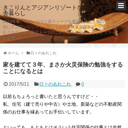
きこりんとアジアンリゾートなおうちで田
舎暮らし
2014年春。ログハウスと薪ストーブを夢見る夫と、海のない田
舎にアジアンリゾートなおうちを住友林業で建てました。住林の
おうちのこと、薪ストーブのこと、日々の田舎くらしをつづって
います。
ホーム
日々のあれこれ
家を建てて３年、まさか火災保険の勉強をする
ことになるとは
2017/5/11
日々のあれこれ
0
以前もちょろっと書いたと思うんですけど・・
私、住宅（建て売りや中古）や土地、新築などの不動産関
係のお仕事を縁あってお手伝いしています。
といっても、もともとはそういう住宅関係の仕事とは全然