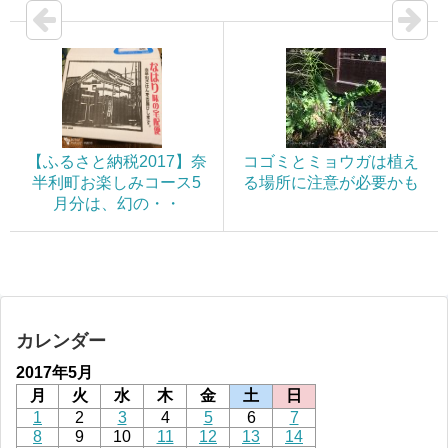
【ふるさと納税2017】奈
コゴミとミョウガは植え
半利町お楽しみコース5
る場所に注意が必要かも
月分は、幻の・・
カレンダー
2017年5月
月
火
水
木
金
土
日
1
2
3
4
5
6
7
8
9
10
11
12
13
14