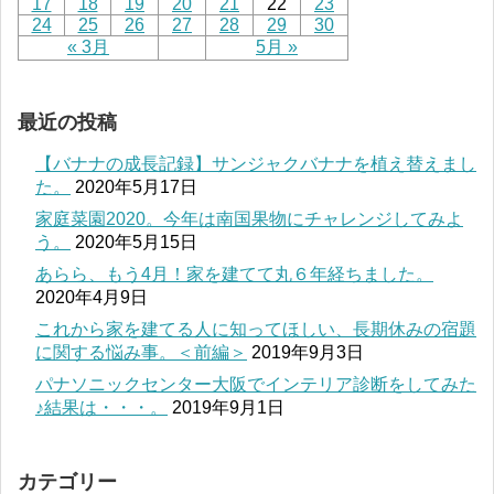
17
18
19
20
21
22
23
24
25
26
27
28
29
30
« 3月
5月 »
最近の投稿
【バナナの成長記録】サンジャクバナナを植え替えまし
た。
2020年5月17日
家庭菜園2020。今年は南国果物にチャレンジしてみよ
う。
2020年5月15日
あらら、もう4月！家を建てて丸６年経ちました。
2020年4月9日
これから家を建てる人に知ってほしい、長期休みの宿題
に関する悩み事。＜前編＞
2019年9月3日
パナソニックセンター大阪でインテリア診断をしてみた
♪結果は・・・。
2019年9月1日
カテゴリー