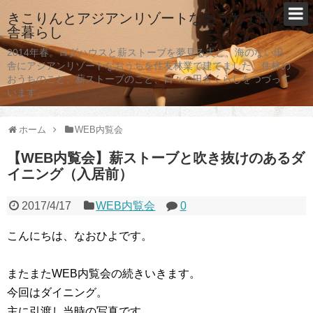
きこりんとアジアンリゾートなおうちで田
舎暮らし
2014年春。ログハウスと薪ストーブを夢見る夫と、海のない田
舎にアジアンリゾートなおうちを住友林業で建てました。住林の
おうちのこと、薪ストーブのこと、日々の田舎くらしをつづって
います。
ホーム
WEB内覧会
【WEB内覧会】薪ストーブと吹き抜けのあるダ
イニング（入居前）
2017/4/17
WEB内覧会
0
こんにちは、なおひよです。
またまたWEB内覧会の続きいきます。
今回はダイニング。
主に引渡し当時の写真です。