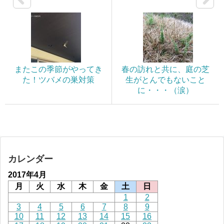
またこの季節がやってき
春の訪れと共に、庭の芝
た！ツバメの巣対策
生がとんでもないこと
に・・・（涙）
カレンダー
2017年4月
月
火
水
木
金
土
日
1
2
3
4
5
6
7
8
9
10
11
12
13
14
15
16