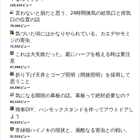
143,419ビュー
言わないと損だと思う、24時間換気の給気口と排気
口の位置の話
78,066ビュー
気づいた頃にはかなりやられている。カエデやモミ
ジの害虫
72,932ビュー
これは大失敗だった。庭にハーブを植える時は要注
意
67,998ビュー
折り下げ天井とコーブ照明（間接照明）を採用して
思うこと
65,590ビュー
気になる階段の幕板の話。幕板って絶対必要なの？
60,124ビュー
簡単DIY、ハンモックスタンドを作ってアウトドアし
よう
54,610ビュー
常緑樹ハイノキの現状と、過酷なる害虫との戦い。
51,524ビュー