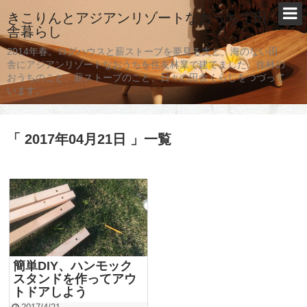
きこりんとアジアンリゾートなおうちで田
舎暮らし
2014年春。ログハウスと薪ストーブを夢見る夫と、海のない田
舎にアジアンリゾートなおうちを住友林業で建てました。住林の
おうちのこと、薪ストーブのこと、日々の田舎くらしをつづって
います。
「 2017年04月21日 」一覧
簡単DIY、ハンモック
スタンドを作ってアウ
トドアしよう