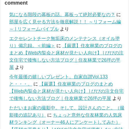
comment
気になる階段の幕板の話。幕板って絶対必要なの？
に
部屋を広く見せる方法を徹底解説！！ ～リフォーム編
～ | リフォームバイブル
より
エクセレントチーク無垢床のメンテナンス（オイル塗
り）備忘録。＜前編＞
に
【厳選】住友林業のブログの
まとめ【Web内覧会と床材が見たい人向け】 | びびの注
文住宅で後悔しない方法ブログ｜住友林業で26坪の平
屋
より
今年最後の嬉しいプレゼント。自家自讃Vol.133
と・・・。
に
【厳選】住友林業のブログのまとめ
【Web内覧会と床材が見たい人向け】 | びびの注文住宅
で後悔しない方法ブログ｜住友林業で26坪の平屋
より
ただいまお家の撮影中。そして、設計さんのこと。（撮
影後の追記あり）
に
ちょっと意外な住友林業の人気床
材ランキング（オーナー46人にアンケートしてみた）