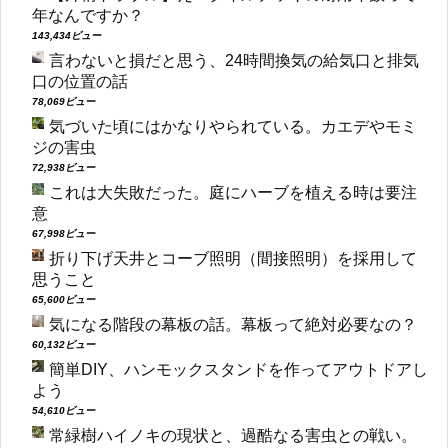
年なんですか？
143,434ビュー
言わないと損だと思う、24時間換気の給気口と排気
口の位置の話
78,069ビュー
気づいた頃にはかなりやられている。カエデやモミ
ジの害虫
72,938ビュー
これは大失敗だった。庭にハーブを植える時は要注
意
67,998ビュー
折り下げ天井とコーブ照明（間接照明）を採用して
思うこと
65,600ビュー
気になる階段の幕板の話。幕板って絶対必要なの？
60,132ビュー
簡単DIY、ハンモックスタンドを作ってアウトドアし
よう
54,610ビュー
常緑樹ハイノキの現状と、過酷なる害虫との戦い。