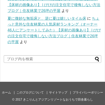
【床材の画像あり】 | びびの注文住宅で後悔しない方法
ブログ｜住友林業で26坪の平屋
より
夏に微妙な無垢床と、逆に夏は嬉しいタイル床
に
ちょ
っと意外な住友林業の人気床材ランキング（オーナー
46人にアンケートしてみた）【床材の画像あり】 | びび
の注文住宅で後悔しない方法ブログ｜住友林業で26坪
の平屋
より
ホーム
このブログについて
サイトマップ
プライバシーポリシー
© 2017
きこりんとアジアンリゾートなおうちで田舎暮らし