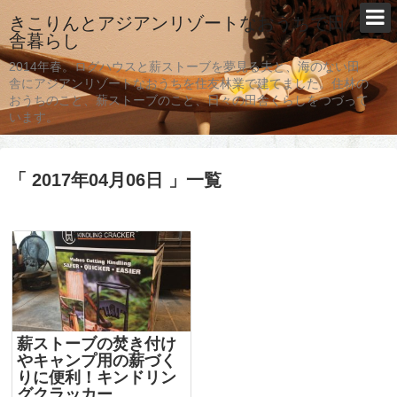
きこりんとアジアンリゾートなおうちで田
舎暮らし
2014年春。ログハウスと薪ストーブを夢見る夫と、海のない田
舎にアジアンリゾートなおうちを住友林業で建てました。住林の
おうちのこと、薪ストーブのこと、日々の田舎くらしをつづって
います。
「 2017年04月06日 」一覧
薪ストーブの焚き付け
やキャンプ用の薪づく
りに便利！キンドリン
グクラッカー