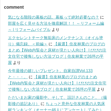
comment
気になる階段の幕板の話。幕板って絶対必要なの？
に
部屋を広く見せる方法を徹底解説！！ ～リフォーム編
～ | リフォームバイブル
より
エクセレントチーク無垢床のメンテナンス（オイル塗
り）備忘録。＜前編＞
に
【厳選】住友林業のブログの
まとめ【Web内覧会と床材が見たい人向け】 | びびの注
文住宅で後悔しない方法ブログ｜住友林業で26坪の平
屋
より
今年最後の嬉しいプレゼント。自家自讃Vol.133
と・・・。
に
【厳選】住友林業のブログのまとめ
【Web内覧会と床材が見たい人向け】 | びびの注文住宅
で後悔しない方法ブログ｜住友林業で26坪の平屋
より
ただいまお家の撮影中。そして、設計さんのこと。（撮
影後の追記あり）
に
ちょっと意外な住友林業の人気床
材ランキング（オーナー46人にアンケートしてみた）