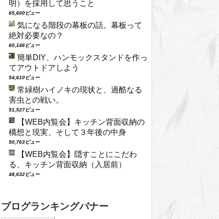
明）を採用して思うこと
65,600ビュー
気になる階段の幕板の話。幕板って
絶対必要なの？
60,146ビュー
簡単DIY、ハンモックスタンドを作っ
てアウトドアしよう
54,610ビュー
常緑樹ハイノキの現状と、過酷なる
害虫との戦い。
51,527ビュー
【WEB内覧会】キッチン背面収納の
構想と現実、そして３年後の中身
50,763ビュー
【WEB内覧会】隠すことにこだわ
る、キッチン背面収納（入居前）
48,632ビュー
ブログランキングバナー