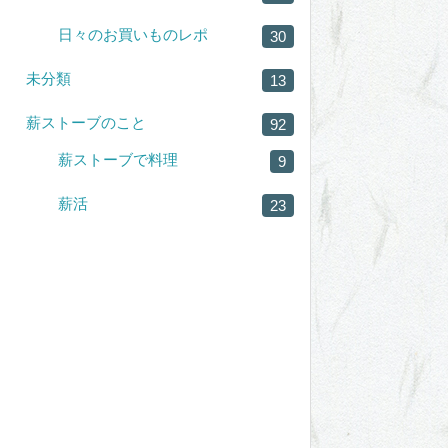
日々のお買いものレポ
30
未分類
13
薪ストーブのこと
92
薪ストーブで料理
9
薪活
23