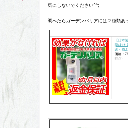
気にしないでください^^;
調べたらガーデンバリアには２種類あ
【日本
[猫よけ
退・猫よ
価格：7
時点)