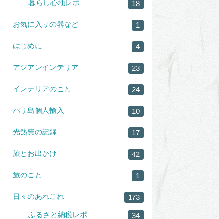
暮らし心地レポ
18
お気に入りの器など
1
はじめに
4
アジアンインテリア
23
インテリアのこと
24
バリ島個人輸入
10
光熱費の記録
17
旅とお出かけ
42
旅のこと
1
日々のあれこれ
173
ふるさと納税レポ
34