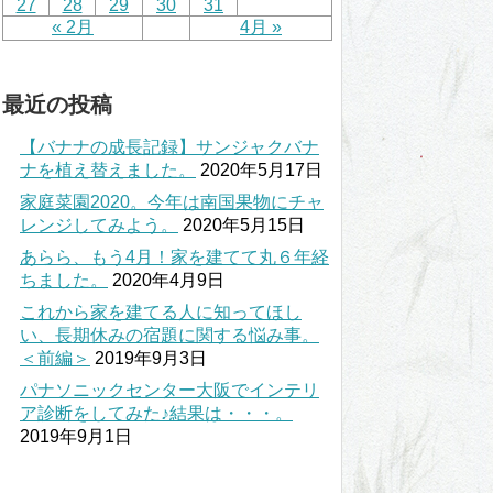
27
28
29
30
31
« 2月
4月 »
最近の投稿
【バナナの成長記録】サンジャクバナ
ナを植え替えました。
2020年5月17日
家庭菜園2020。今年は南国果物にチャ
レンジしてみよう。
2020年5月15日
あらら、もう4月！家を建てて丸６年経
ちました。
2020年4月9日
これから家を建てる人に知ってほし
い、長期休みの宿題に関する悩み事。
＜前編＞
2019年9月3日
パナソニックセンター大阪でインテリ
ア診断をしてみた♪結果は・・・。
2019年9月1日