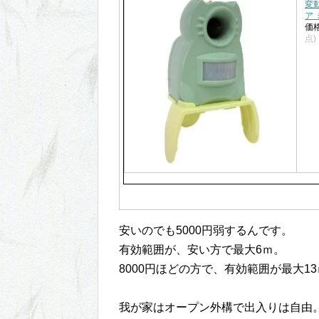
変
ア 
価
点)
安いのでも5000円弱するんです。
有効範囲が、安い方で最大6ｍ。
8000円ほどの方で、有効範囲が最大1
我が家はオープン外構で出入りは自由