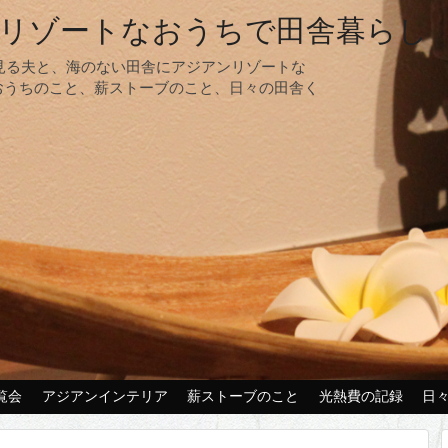
リゾートなおうちで田舎暮らし
夢見る夫と、海のない田舎にアジアンリゾートな
おうちのこと、薪ストーブのこと、日々の田舎く
覧会
アジアンインテリア
薪ストーブのこと
光熱費の記録
日