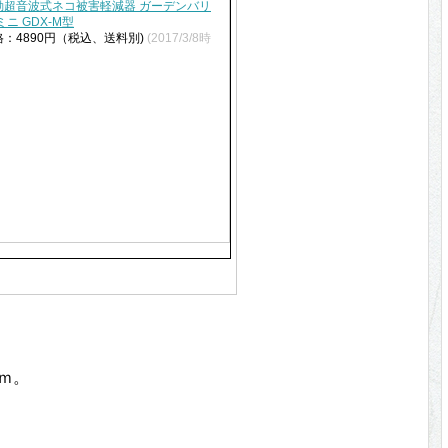
動超音波式ネコ被害軽減器 ガーデンバリ
ミニ GDX-M型
格：4890円（税込、送料別)
(2017/3/8時
3ｍ。
。