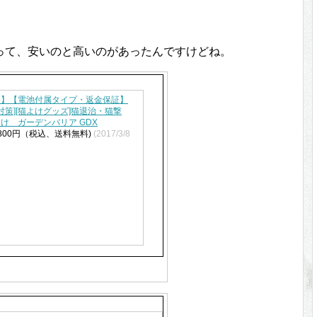
って、安いのと高いのがあったんですけどね。
製】【電池付属タイプ・返金保証】
 対策][猫よけグッズ]猫退治・猫撃
け ガーデンバリア GDX
800円（税込、送料無料)
(2017/3/8