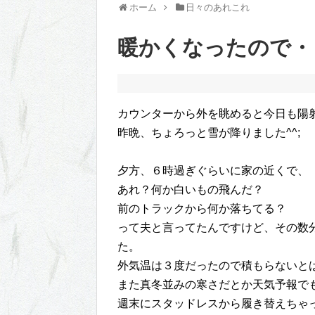
ホーム
日々のあれこれ
暖かくなったので・
カウンターから外を眺めると今日も陽
昨晩、ちょろっと雪が降りました^^;
夕方、６時過ぎぐらいに家の近くで、
あれ？何か白いもの飛んだ？
前のトラックから何か落ちてる？
って夫と言ってたんですけど、その数
た。
外気温は３度だったので積もらないと
また真冬並みの寒さだとか天気予報で
週末にスタッドレスから履き替えちゃ