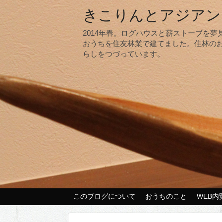
きこりんとアジアン
2014年春。ログハウスと薪ストーブを
おうちを住友林業で建てました。住林の
らしをつづっています。
このブログについて
おうちのこと
WEB内