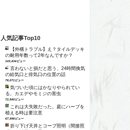
人気記事Top10
【外構トラブル】え？タイルデッキ
の耐用年数って2年なんですか？
143,434ビュー
言わないと損だと思う、24時間換気
の給気口と排気口の位置の話
78,071ビュー
気づいた頃にはかなりやられてい
る。カエデやモミジの害虫
72,940ビュー
これは大失敗だった。庭にハーブを
植える時は要注意
67,998ビュー
折り下げ天井とコーブ照明（間接照