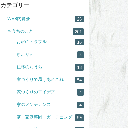
カテゴリー
WEB内覧会
26
おうちのこと
201
お家のトラブル
16
きこりん
4
住林のおうち
18
家づくりで思うあれこれ
54
家づくりのアイデア
4
家のメンテナンス
4
庭・家庭菜園・ガーデニング
59