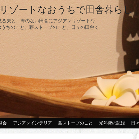
リゾートなおうちで田舎暮らし
夢見る夫と、海のない田舎にアジアンリゾートな
おうちのこと、薪ストーブのこと、日々の田舎く
覧会
アジアンインテリア
薪ストーブのこと
光熱費の記録
日