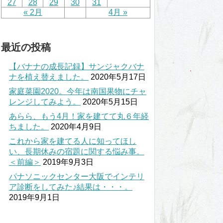
27
28
29
30
31
« 2月
4月 »
最近の投稿
【バナナの成長記録】サンジャクバナ
ナを植え替えました。
2020年5月17日
家庭菜園2020。今年は南国果物にチャ
レンジしてみよう。
2020年5月15日
あらら、もう4月！家を建てて丸６年経
ちました。
2020年4月9日
これから家を建てる人に知ってほし
い、長期休みの宿題に関する悩み事。
＜前編＞
2019年9月3日
パナソニックセンター大阪でインテリ
ア診断をしてみた♪結果は・・・。
2019年9月1日