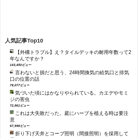
人気記事Top10
【外構トラブル】え？タイルデッキの耐用年数って2
年なんですか？
143,450ビュー
言わないと損だと思う、24時間換気の給気口と排気
口の位置の話
78,077ビュー
気づいた頃にはかなりやられている。カエデやモミ
ジの害虫
72,961ビュー
これは大失敗だった。庭にハーブを植える時は要注
意
67,998ビュー
折り下げ天井とコーブ照明（間接照明）を採用して