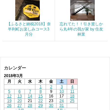
【ふるさと納税2018】奈
忘れてた！！引き渡しか
半利町お楽しみコース3
ら丸4年の我が家 by 住友
月分
林業
カレンダー
2018年3月
月
火
水
木
金
土
日
1
2
3
4
5
6
7
8
9
10
11
12
13
14
15
16
17
18
19
20
21
22
23
24
25
26
27
28
29
30
31