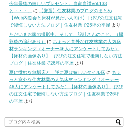
今年最後の嬉しいプレゼント。自家自讃Vol.133
と・・・。
に
【厳選】住友林業のブログのまとめ
【Web内覧会と床材が見たい人向け】 | びびの注文住宅
で後悔しない方法ブログ｜住友林業で26坪の平屋
より
ただいまお家の撮影中。そして、設計さんのこと。（撮
影後の追記あり）
に
ちょっと意外な住友林業の人気床
材ランキング（オーナー46人にアンケートしてみた）
【床材の画像あり】 | びびの注文住宅で後悔しない方法
ブログ｜住友林業で26坪の平屋
より
夏に微妙な無垢床と、逆に夏は嬉しいタイル床
に
ちょ
っと意外な住友林業の人気床材ランキング（オーナー
46人にアンケートしてみた）【床材の画像あり】 | びび
の注文住宅で後悔しない方法ブログ｜住友林業で26坪
の平屋
より