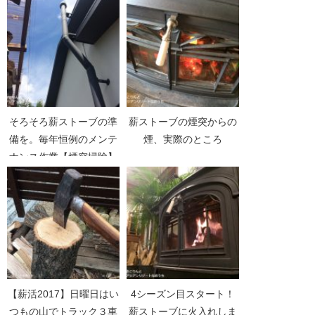
２】
そろそろ薪ストーブの準
薪ストーブの煙突からの
備を。毎年恒例のメンテ
煙、実際のところ
ナンス作業【煙突掃除】
【薪活2017】日曜日はい
4シーズン目スタート！
つもの山でトラック３車
薪ストーブに火入れしま