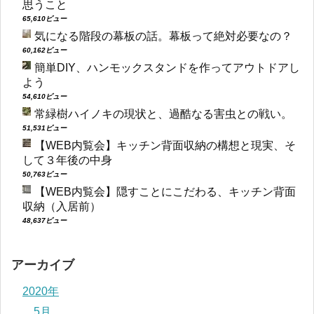
思うこと
65,610ビュー
気になる階段の幕板の話。幕板って絶対必要なの？
60,162ビュー
簡単DIY、ハンモックスタンドを作ってアウトドアし
よう
54,610ビュー
常緑樹ハイノキの現状と、過酷なる害虫との戦い。
51,531ビュー
【WEB内覧会】キッチン背面収納の構想と現実、そ
して３年後の中身
50,763ビュー
【WEB内覧会】隠すことにこだわる、キッチン背面
収納（入居前）
48,637ビュー
アーカイブ
2020年
5月