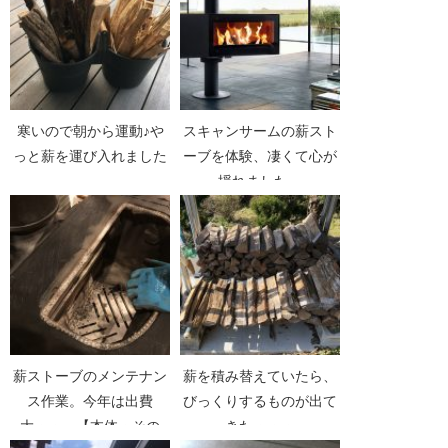
寒いので朝から運動♪や
スキャンサームの薪スト
っと薪を運び入れました
ーブを体験、凄くて心が
揺れました。
薪ストーブのメンテナン
薪を積み替えていたら、
ス作業。今年は出費
びっくりするものが出て
大・・。【本体・その
きた・・・