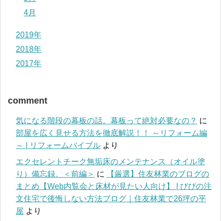
4月
2019年
2018年
2017年
comment
気になる階段の幕板の話。幕板って絶対必要なの？
に
部屋を広く見せる方法を徹底解説！！ ～リフォーム編
～ | リフォームバイブル
より
エクセレントチーク無垢床のメンテナンス（オイル塗
り）備忘録。＜前編＞
に
【厳選】住友林業のブログの
まとめ【Web内覧会と床材が見たい人向け】 | びびの注
文住宅で後悔しない方法ブログ｜住友林業で26坪の平
屋
より