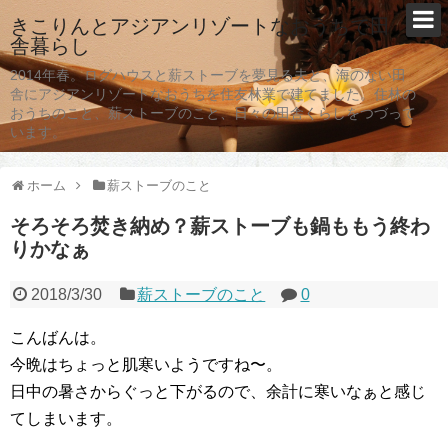
きこりんとアジアンリゾートなおうちで田
舎暮らし
2014年春。ログハウスと薪ストーブを夢見る夫と、海のない田
舎にアジアンリゾートなおうちを住友林業で建てました。住林の
おうちのこと、薪ストーブのこと、日々の田舎くらしをつづって
います。
ホーム
薪ストーブのこと
そろそろ焚き納め？薪ストーブも鍋ももう終わ
りかなぁ
2018/3/30
薪ストーブのこと
0
こんばんは。
今晩はちょっと肌寒いようですね〜。
日中の暑さからぐっと下がるので、余計に寒いなぁと感じ
てしまいます。