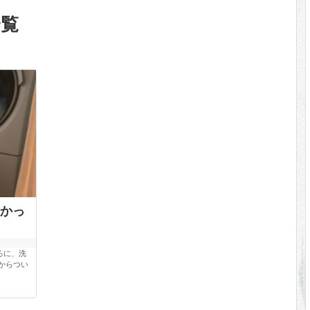
一覧
かっ
ろに、洗
からつい