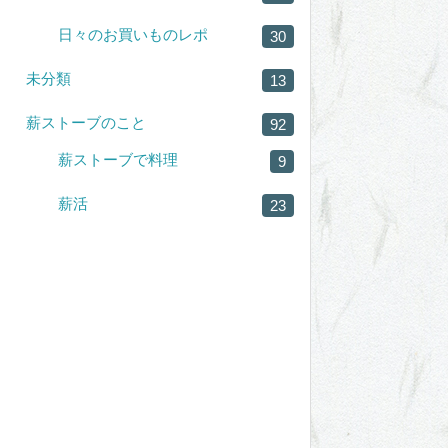
日々のお買いものレポ
30
未分類
13
薪ストーブのこと
92
薪ストーブで料理
9
薪活
23