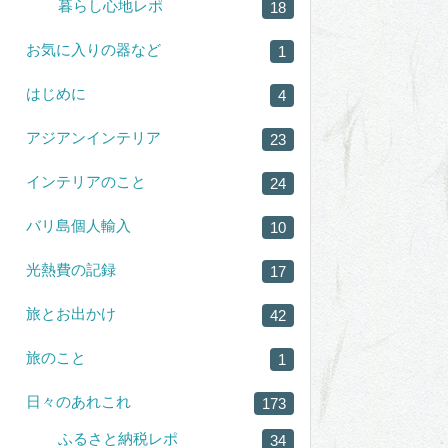
暮らし心地レポ
18
お気に入りの器など
1
はじめに
4
アジアンインテリア
23
インテリアのこと
24
バリ島個人輸入
10
光熱費の記録
17
旅とお出かけ
42
旅のこと
1
日々のあれこれ
173
ふるさと納税レポ
34