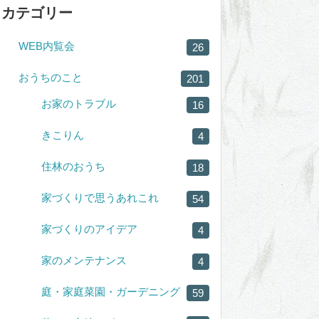
カテゴリー
WEB内覧会
26
おうちのこと
201
お家のトラブル
16
きこりん
4
住林のおうち
18
家づくりで思うあれこれ
54
家づくりのアイデア
4
家のメンテナンス
4
庭・家庭菜園・ガーデニング
59