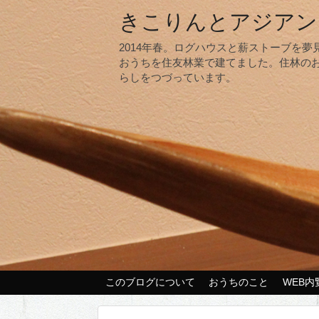
きこりんとアジアン
2014年春。ログハウスと薪ストーブを
おうちを住友林業で建てました。住林の
らしをつづっています。
このブログについて
おうちのこと
WEB内