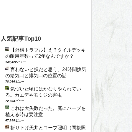
人気記事Top10
【外構トラブル】え？タイルデッキ
の耐用年数って2年なんですか？
143,422ビュー
言わないと損だと思う、24時間換気
の給気口と排気口の位置の話
78,066ビュー
気づいた頃にはかなりやられてい
る。カエデやモミジの害虫
72,933ビュー
これは大失敗だった。庭にハーブを
植える時は要注意
67,998ビュー
折り下げ天井とコーブ照明（間接照