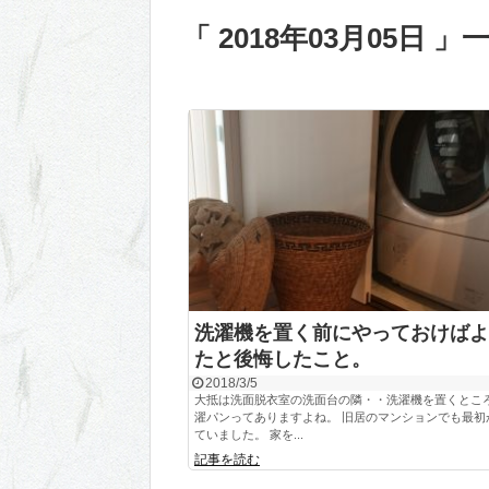
「 2018年03月05日 」
洗濯機を置く前にやっておけばよ
たと後悔したこと。
2018/3/5
大抵は洗面脱衣室の洗面台の隣・・洗濯機を置くとこ
濯パンってありますよね。 旧居のマンションでも最初
ていました。 家を...
記事を読む