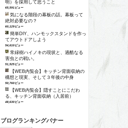
明）を採用して思うこと
65,591ビュー
気になる階段の幕板の話。幕板って
絶対必要なの？
60,129ビュー
簡単DIY、ハンモックスタンドを作っ
てアウトドアしよう
54,610ビュー
常緑樹ハイノキの現状と、過酷なる
害虫との戦い。
51,525ビュー
【WEB内覧会】キッチン背面収納の
構想と現実、そして３年後の中身
50,760ビュー
【WEB内覧会】隠すことにこだわ
る、キッチン背面収納（入居前）
48,630ビュー
ブログランキングバナー