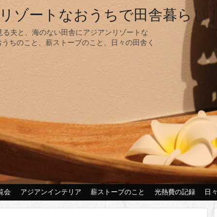
リゾートなおうちで田舎暮らし
夢見る夫と、海のない田舎にアジアンリゾートな
おうちのこと、薪ストーブのこと、日々の田舎く
覧会
アジアンインテリア
薪ストーブのこと
光熱費の記録
日