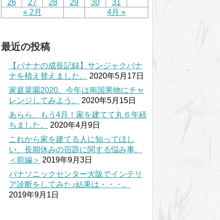
26
27
28
29
30
31
« 2月
4月 »
最近の投稿
【バナナの成長記録】サンジャクバナ
ナを植え替えました。
2020年5月17日
家庭菜園2020。今年は南国果物にチャ
レンジしてみよう。
2020年5月15日
あらら、もう4月！家を建てて丸６年経
ちました。
2020年4月9日
これから家を建てる人に知ってほし
い、長期休みの宿題に関する悩み事。
＜前編＞
2019年9月3日
パナソニックセンター大阪でインテリ
ア診断をしてみた♪結果は・・・。
2019年9月1日