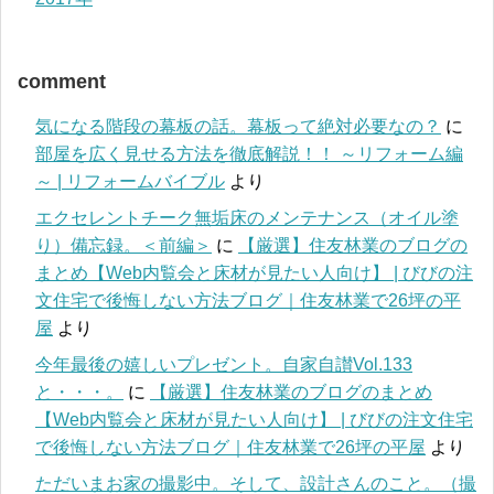
comment
気になる階段の幕板の話。幕板って絶対必要なの？
に
部屋を広く見せる方法を徹底解説！！ ～リフォーム編
～ | リフォームバイブル
より
エクセレントチーク無垢床のメンテナンス（オイル塗
り）備忘録。＜前編＞
に
【厳選】住友林業のブログの
まとめ【Web内覧会と床材が見たい人向け】 | びびの注
文住宅で後悔しない方法ブログ｜住友林業で26坪の平
屋
より
今年最後の嬉しいプレゼント。自家自讃Vol.133
と・・・。
に
【厳選】住友林業のブログのまとめ
【Web内覧会と床材が見たい人向け】 | びびの注文住宅
で後悔しない方法ブログ｜住友林業で26坪の平屋
より
ただいまお家の撮影中。そして、設計さんのこと。（撮