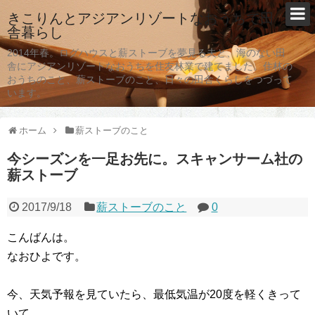
きこりんとアジアンリゾートなおうちで田
舎暮らし
2014年春。ログハウスと薪ストーブを夢見る夫と、海のない田
舎にアジアンリゾートなおうちを住友林業で建てました。住林の
おうちのこと、薪ストーブのこと、日々の田舎くらしをつづって
います。
ホーム
薪ストーブのこと
今シーズンを一足お先に。スキャンサーム社の
薪ストーブ
2017/9/18
薪ストーブのこと
0
こんばんは。
なおひよです。
今、天気予報を見ていたら、最低気温が20度を軽くきって
いて。。