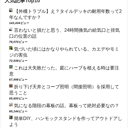
人気記事Top10
【外構トラブル】え？タイルデッキの耐用年数って2
年なんですか？
143,434ビュー
言わないと損だと思う、24時間換気の給気口と排気
口の位置の話
78,070ビュー
気づいた頃にはかなりやられている。カエデやモミ
ジの害虫
72,938ビュー
これは大失敗だった。庭にハーブを植える時は要注
意
67,998ビュー
折り下げ天井とコーブ照明（間接照明）を採用して
思うこと
65,600ビュー
気になる階段の幕板の話。幕板って絶対必要なの？
60,144ビュー
簡単DIY、ハンモックスタンドを作ってアウトドアし
よう