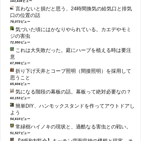
143,438ビュー
言わないと損だと思う、24時間換気の給気口と排気
口の位置の話
78,073ビュー
気づいた頃にはかなりやられている。カエデやモミ
ジの害虫
72,950ビュー
これは大失敗だった。庭にハーブを植える時は要注
意
67,998ビュー
折り下げ天井とコーブ照明（間接照明）を採用して
思うこと
65,604ビュー
気になる階段の幕板の話。幕板って絶対必要なの？
60,153ビュー
簡単DIY、ハンモックスタンドを作ってアウトドアし
よう
54,610ビュー
常緑樹ハイノキの現状と、過酷なる害虫との戦い。
51,527ビュー
【WEB内覧会】キッチン背面収納の構想と現実、そ