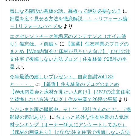
気になる階段の幕板の話。幕板って絶対必要なの？
に
部屋を広く見せる方法を徹底解説！！ ～リフォーム編
～ | リフォームバイブル
より
エクセレントチーク無垢床のメンテナンス（オイル塗
り）備忘録。＜前編＞
に
【厳選】住友林業のブログの
まとめ【Web内覧会と床材が見たい人向け】 | びびの注
文住宅で後悔しない方法ブログ｜住友林業で26坪の平
屋
より
今年最後の嬉しいプレゼント。自家自讃Vol.133
と・・・。
に
【厳選】住友林業のブログのまとめ
【Web内覧会と床材が見たい人向け】 | びびの注文住宅
で後悔しない方法ブログ｜住友林業で26坪の平屋
より
ただいまお家の撮影中。そして、設計さんのこと。（撮
影後の追記あり）
に
ちょっと意外な住友林業の人気床
材ランキング（オーナー46人にアンケートしてみた）
【床材の画像あり】 | びびの注文住宅で後悔しない方法