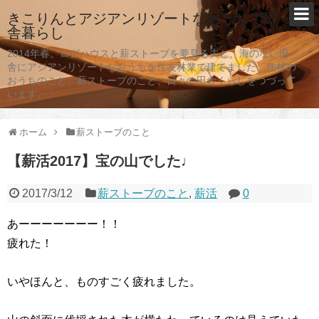
きこりんとアジアンリゾートなおうちで田
舎暮らし
2014年春。ログハウスと薪ストーブを夢見る夫と、海のない田
舎にアジアンリゾートなおうちを住友林業で建てました。住林の
おうちのこと、薪ストーブのこと、日々の田舎くらしをつづって
います。
ホーム
薪ストーブのこと
【薪活2017】宝の山でした♩
2017/3/12
薪ストーブのこと
,
薪活
0
あーーーーーーー！！
疲れた！
いやほんと、ものすごく疲れました。