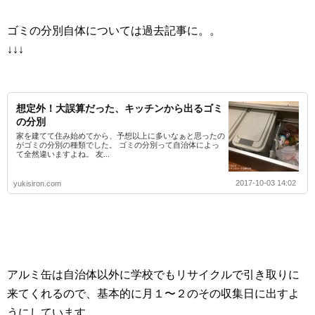
ゴミの分別自体については過去記事に。。
↓↓↓
想定外！大誤算だった、キッチンから出るゴミ
の分別
家を建てて住み始めてから、予想以上に多いなぁと思ったの
がゴミの分別の種類でした。 ゴミの分別って自治体によっ
て全然違いますよね。 友...
2017-10-03 14:02
yukisiron.com
アルミ缶は自治体以外に学校でもリサイクルで引き取りに
来てくれるので、基本的に月１〜２のその収集日に出すよ
うにしています。