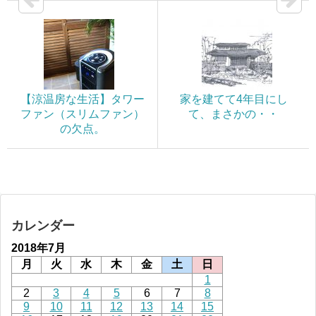
【涼温房な生活】タワー
家を建てて4年目にし
ファン（スリムファン）
て、まさかの・・
の欠点。
カレンダー
2018年7月
月
火
水
木
金
土
日
1
2
3
4
5
6
7
8
9
10
11
12
13
14
15