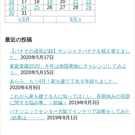
16
17
18
19
20
21
22
23
24
25
26
27
28
29
30
31
« 6月
8月 »
最近の投稿
【バナナの成長記録】サンジャクバナナを植え替えまし
た。
2020年5月17日
家庭菜園2020。今年は南国果物にチャレンジしてみよ
う。
2020年5月15日
あらら、もう4月！家を建てて丸６年経ちました。
2020年4月9日
これから家を建てる人に知ってほしい、長期休みの宿題
に関する悩み事。＜前編＞
2019年9月3日
パナソニックセンター大阪でインテリア診断をしてみた
♪結果は・・・。
2019年9月1日