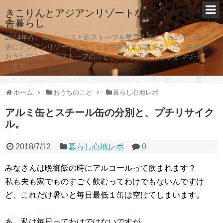
きこりんとアジアンリゾートなおうちで田
舎暮らし
2014年春。ログハウスと薪ストーブを夢見る夫と、海のない田
舎にアジアンリゾートなおうちを住友林業で建てました。住林の
おうちのこと、薪ストーブのこと、日々の田舎くらしをつづって
います。
ホーム
おうちのこと
暮らし心地レポ
アルミ缶とスチール缶の分別と、プチリサイク
ル。
2018/7/12
暮らし心地レポ
0
みなさんは晩御飯の時にアルコールって飲まれます？
私も夫も家でものすごく飲むってわけでもないんですけ
ど、これだけ暑いと毎日最低１缶は空けてしまいます。
あ、私は毎日ってわけではないですが。