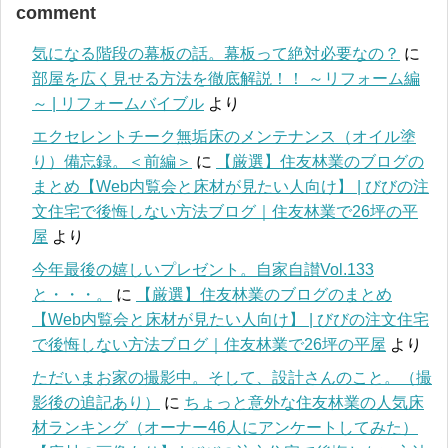
comment
気になる階段の幕板の話。幕板って絶対必要なの？
に
部屋を広く見せる方法を徹底解説！！ ～リフォーム編
～ | リフォームバイブル
より
エクセレントチーク無垢床のメンテナンス（オイル塗
り）備忘録。＜前編＞
に
【厳選】住友林業のブログの
まとめ【Web内覧会と床材が見たい人向け】 | びびの注
文住宅で後悔しない方法ブログ｜住友林業で26坪の平
屋
より
今年最後の嬉しいプレゼント。自家自讃Vol.133
と・・・。
に
【厳選】住友林業のブログのまとめ
【Web内覧会と床材が見たい人向け】 | びびの注文住宅
で後悔しない方法ブログ｜住友林業で26坪の平屋
より
ただいまお家の撮影中。そして、設計さんのこと。（撮
影後の追記あり）
に
ちょっと意外な住友林業の人気床
材ランキング（オーナー46人にアンケートしてみた）