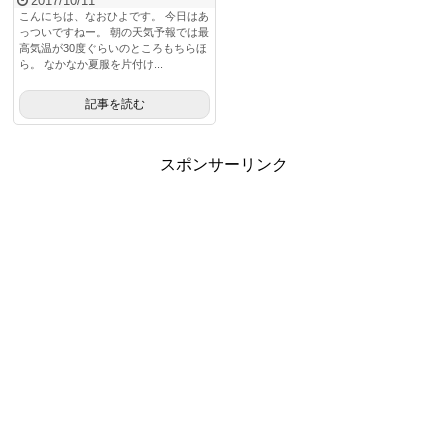
2017/10/11
こんにちは、なおひよです。 今日はあ
っついですねー。 朝の天気予報では最
高気温が30度ぐらいのところもちらほ
ら。 なかなか夏服を片付け...
記事を読む
スポンサーリンク