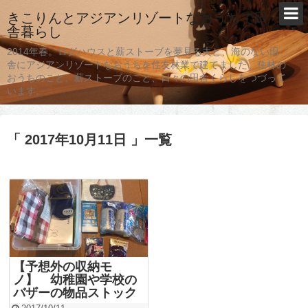
きこりんとアジアンリゾートなおうちで田
舎暮らし
2014年春。ログハウスと薪ストーブを夢見る夫と、海のない田
舎にアジアンリゾートなおうちを住友林業で建てました。住林の
おうちのこと、薪ストーブのこと、日々の田舎くらしをつづって
います。
「 2017年10月11日 」一覧
【予想外の収納モ
ノ】 幼稚園や学校の
バザーの物品ストック