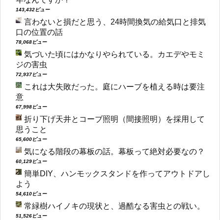
143,432ビュー
言わないと損だと思う、24時間換気の給気口と排気
口の位置の話
78,068ビュー
気づいた頃にはかなりやられている。カエデやモミ
ジの害虫
72,937ビュー
これは大失敗だった。庭にハーブを植える時は要注
意
67,998ビュー
折り下げ天井とコーブ照明（間接照明）を採用して
思うこと
65,600ビュー
気になる階段の幕板の話。幕板って絶対必要なの？
60,129ビュー
簡単DIY、ハンモックスタンドを作ってアウトドアし
よう
54,610ビュー
常緑樹ハイノキの現状と、過酷なる害虫との戦い。
51,526ビュー