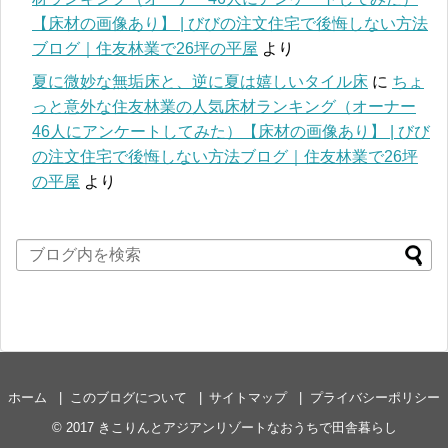
【床材の画像あり】 | びびの注文住宅で後悔しない方法
ブログ｜住友林業で26坪の平屋
より
夏に微妙な無垢床と、逆に夏は嬉しいタイル床
に
ちょ
っと意外な住友林業の人気床材ランキング（オーナー
46人にアンケートしてみた）【床材の画像あり】 | びび
の注文住宅で後悔しない方法ブログ｜住友林業で26坪
の平屋
より
ホーム
このブログについて
サイトマップ
プライバシーポリシー
© 2017
きこりんとアジアンリゾートなおうちで田舎暮らし