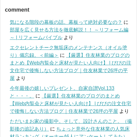
comment
気になる階段の幕板の話。幕板って絶対必要なの？
に
部屋を広く見せる方法を徹底解説！！ ～リフォーム編
～ | リフォームバイブル
より
エクセレントチーク無垢床のメンテナンス（オイル塗
り）備忘録。＜前編＞
に
【厳選】住友林業のブログの
まとめ【Web内覧会と床材が見たい人向け】 | びびの注
文住宅で後悔しない方法ブログ｜住友林業で26坪の平
屋
より
今年最後の嬉しいプレゼント。自家自讃Vol.133
と・・・。
に
【厳選】住友林業のブログのまとめ
【Web内覧会と床材が見たい人向け】 | びびの注文住宅
で後悔しない方法ブログ｜住友林業で26坪の平屋
より
ただいまお家の撮影中。そして、設計さんのこと。（撮
影後の追記あり）
に
ちょっと意外な住友林業の人気床
材ランキング（オーナー46人にアンケートしてみた）