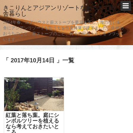
きこりんとアジアンリゾートなおうちで田
舎暮らし
2014年春。ログハウスと薪ストーブを夢見る夫と、海のない田
舎にアジアンリゾートなおうちを住友林業で建てました。住林の
おうちのこと、薪ストーブのこと、日々の田舎くらしをつづって
います。
「 2017年10月14日 」一覧
紅葉と落ち葉。庭にシ
ンボルツリーを植える
なら考えておきたいと
ころ。