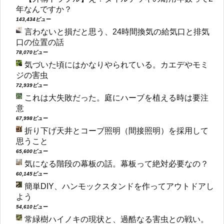
年なんですか？
143,434ビュー
言わないと損だと思う、24時間換気の給気口と排気
口の位置の話
78,070ビュー
気づいた頃にはかなりやられている。カエデやモミ
ジの害虫
72,939ビュー
これは大失敗だった。庭にハーブを植える時は要注
意
67,998ビュー
折り下げ天井とコーブ照明（間接照明）を採用して
思うこと
65,600ビュー
気になる階段の幕板の話。幕板って絶対必要なの？
60,145ビュー
簡単DIY、ハンモックスタンドを作ってアウトドアし
よう
54,610ビュー
常緑樹ハイノキの現状と、過酷なる害虫との戦い。