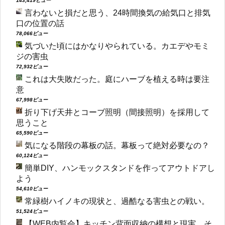
143,419ビュー
言わないと損だと思う、24時間換気の給気口と排気
口の位置の話
78,066ビュー
気づいた頃にはかなりやられている。カエデやモミ
ジの害虫
72,932ビュー
これは大失敗だった。庭にハーブを植える時は要注
意
67,998ビュー
折り下げ天井とコーブ照明（間接照明）を採用して
思うこと
65,590ビュー
気になる階段の幕板の話。幕板って絶対必要なの？
60,124ビュー
簡単DIY、ハンモックスタンドを作ってアウトドアし
よう
54,610ビュー
常緑樹ハイノキの現状と、過酷なる害虫との戦い。
51,524ビュー
【WEB内覧会】キッチン背面収納の構想と現実、そ