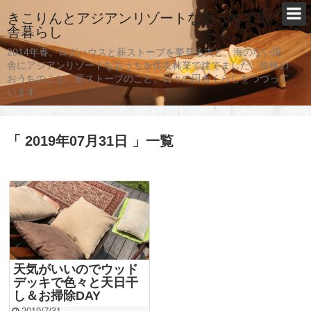
きこりんとアジアンリゾートなおうちで田
舎暮らし
2014年春。ログハウスと薪ストーブを夢見る夫と、海のない田
舎にアジアンリゾートなおうちを住友林業で建てました。住林の
おうちのこと、薪ストーブのこと、日々の田舎くらしをつづって
います。
「 2019年07月31日 」一覧
天気がいいのでウッド
デッキで色々と天日干
し＆お掃除DAY