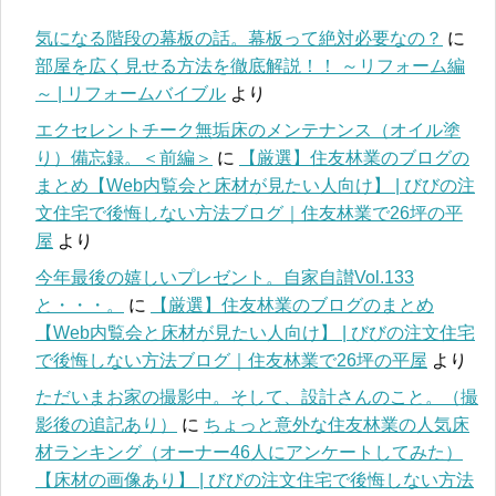
気になる階段の幕板の話。幕板って絶対必要なの？
に
部屋を広く見せる方法を徹底解説！！ ～リフォーム編
～ | リフォームバイブル
より
エクセレントチーク無垢床のメンテナンス（オイル塗
り）備忘録。＜前編＞
に
【厳選】住友林業のブログの
まとめ【Web内覧会と床材が見たい人向け】 | びびの注
文住宅で後悔しない方法ブログ｜住友林業で26坪の平
屋
より
今年最後の嬉しいプレゼント。自家自讃Vol.133
と・・・。
に
【厳選】住友林業のブログのまとめ
【Web内覧会と床材が見たい人向け】 | びびの注文住宅
で後悔しない方法ブログ｜住友林業で26坪の平屋
より
ただいまお家の撮影中。そして、設計さんのこと。（撮
影後の追記あり）
に
ちょっと意外な住友林業の人気床
材ランキング（オーナー46人にアンケートしてみた）
【床材の画像あり】 | びびの注文住宅で後悔しない方法