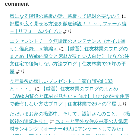
comment
気になる階段の幕板の話。幕板って絶対必要なの？
に
部屋を広く見せる方法を徹底解説！！ ～リフォーム編
～ | リフォームバイブル
より
エクセレントチーク無垢床のメンテナンス（オイル塗
り）備忘録。＜前編＞
に
【厳選】住友林業のブログの
まとめ【Web内覧会と床材が見たい人向け】 | びびの注
文住宅で後悔しない方法ブログ｜住友林業で26坪の平
屋
より
今年最後の嬉しいプレゼント。自家自讃Vol.133
と・・・。
に
【厳選】住友林業のブログのまとめ
【Web内覧会と床材が見たい人向け】 | びびの注文住宅
で後悔しない方法ブログ｜住友林業で26坪の平屋
より
ただいまお家の撮影中。そして、設計さんのこと。（撮
影後の追記あり）
に
ちょっと意外な住友林業の人気床
材ランキング（オーナー46人にアンケートしてみた）