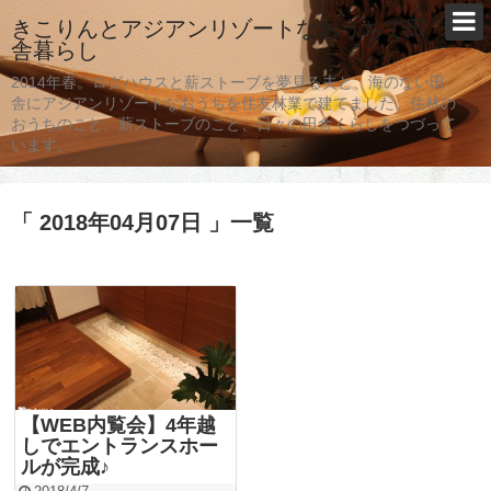
きこりんとアジアンリゾートなおうちで田
舎暮らし
2014年春。ログハウスと薪ストーブを夢見る夫と、海のない田
舎にアジアンリゾートなおうちを住友林業で建てました。住林の
おうちのこと、薪ストーブのこと、日々の田舎くらしをつづって
います。
「 2018年04月07日 」一覧
【WEB内覧会】4年越
しでエントランスホー
ルが完成♪