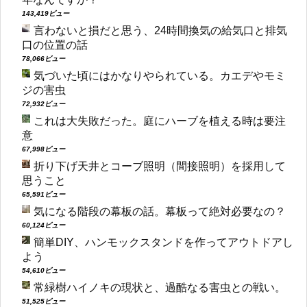
143,419ビュー
言わないと損だと思う、24時間換気の給気口と排気
口の位置の話
78,066ビュー
気づいた頃にはかなりやられている。カエデやモミ
ジの害虫
72,932ビュー
これは大失敗だった。庭にハーブを植える時は要注
意
67,998ビュー
折り下げ天井とコーブ照明（間接照明）を採用して
思うこと
65,591ビュー
気になる階段の幕板の話。幕板って絶対必要なの？
60,124ビュー
簡単DIY、ハンモックスタンドを作ってアウトドアし
よう
54,610ビュー
常緑樹ハイノキの現状と、過酷なる害虫との戦い。
51,525ビュー